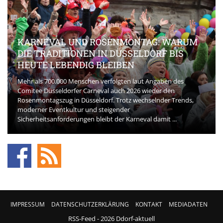
KARNEVAL UND ROSENMONTAG: WARUM
DIE TRADITIONEN IN DÜSSELDORF BIS
HEUTE LEBENDIG BLEIBEN
Mehr als 700.000 Menschen verfolgten laut Angaben des
Comitee Düsseldorfer Carneval auch 2026 wieder den
Rosenmontagszug in Düsseldorf. Trotz wechselnder Trends,
moderner Eventkultur und steigender
Sicherheitsanforderungen bleibt der Karneval damit ...
IMPRESSUM
DATENSCHUTZERKLÄRUNG
KONTAKT
MEDIADATEN
RSS-Feed
- 2026 Ddorf-aktuell