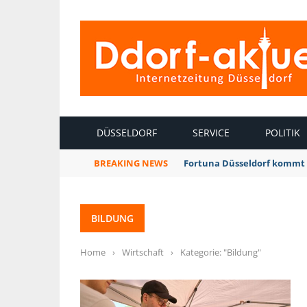
INTERNETZEITUNG DÜSSELDORF
DÜSSELDORF
SERVICE
POLITIK
BREAKING NEWS
Fortuna Düsseldorf kommt 
BILDUNG
Home
›
Wirtschaft
›
Kategorie: "Bildung"