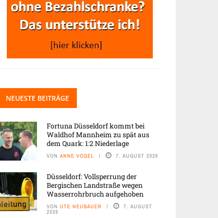
NEUESTE BEITRÄGE
Fortuna Düsseldorf kommt bei
Waldhof Mannheim zu spät aus
dem Quark: 1:2 Niederlage
VON
ANNE VOGEL
7. AUGUST 2026
Düsseldorf: Vollsperrung der
Bergischen Landstraße wegen
Wasserrohrbruch aufgehoben
VON
UTE NEUBAUER
7. AUGUST
2026