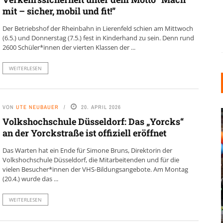
mit – sicher, mobil und fit!”
Der Betriebshof der Rheinbahn in Lierenfeld schien am Mittwoch
(6.5.) und Donnerstag (7.5.) fest in Kinderhand zu sein. Denn rund
2600 Schüler*innen der vierten Klassen der ...
WEITERLESEN
VON
UTE NEUBAUER
20. APRIL 2026
Volkshochschule Düsseldorf: Das „Yorcks“
an der Yorckstraße ist offiziell eröffnet
Das Warten hat ein Ende für Simone Bruns, Direktorin der
Volkshochschule Düsseldorf, die Mitarbeitenden und für die
vielen Besucher*innen der VHS-Bildungsangebote. Am Montag
(20.4.) wurde das ...
INDUSTRIELLER CHIC: WIE
KUNSTSTOFFFENSTER DEN
WEITERLESEN
LOFT-STIL IN IHREM
EINFAMILIENHAUS