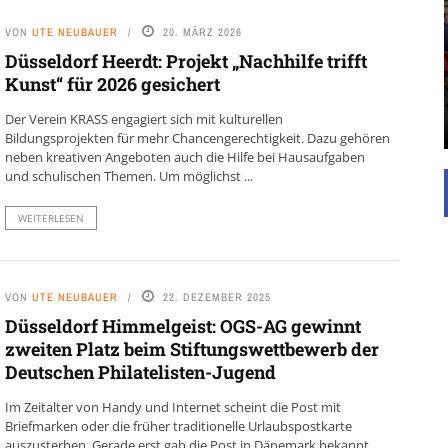
UNTERSTÜTZEN
VON
UTE NEUBAUER
20. MÄRZ 2026
Die Inspiration des industriellen Chics sind die
Düsseldorf Heerdt: Projekt „Nachhilfe trifft
Werkshallen des Industriezeitalters. Die Basis für
diesen Stil sind große Räume, schlicht gehalten
Kunst“ für 2026 gesichert
mit rustikalen Elementen und großen
Fensterflächen. Wie so vieles wurde ...
Der Verein KRASS engagiert sich mit kulturellen
Bildungsprojekten für mehr Chancengerechtigkeit. Dazu gehören
neben kreativen Angeboten auch die Hilfe bei Hausaufgaben
und schulischen Themen. Um möglichst ...
WEITERLESEN
VON
UTE NEUBAUER
22. DEZEMBER 2025
Düsseldorf Himmelgeist: OGS-AG gewinnt
zweiten Platz beim Stiftungswettbewerb der
Deutschen Philatelisten-Jugend
Im Zeitalter von Handy und Internet scheint die Post mit
Briefmarken oder die früher traditionelle Urlaubspostkarte
auszusterben. Gerade erst gab die Post in Dänemark bekannt,