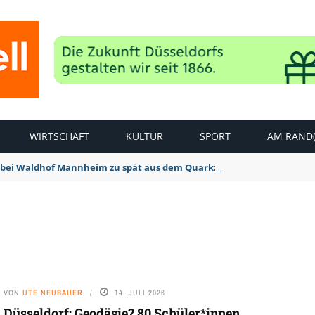
WIRTSCHAFT
KULTUR
SPORT
AM RAND(
bei Waldhof Mannheim zu spät aus dem Quark: 1:2 Niederlage
VON
UTE NEUBAUER
14. JULI 2026
Düsseldorf: Geodäsie? 80 Schüler*innen