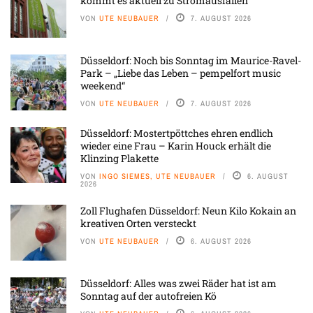
kommt es aktuell zu Stromausfällen
VON
UTE NEUBAUER
7. AUGUST 2026
Düsseldorf: Noch bis Sonntag im Maurice-Ravel-
Park – „Liebe das Leben – pempelfort music
weekend“
VON
UTE NEUBAUER
7. AUGUST 2026
Düsseldorf: Mostertpöttches ehren endlich
wieder eine Frau – Karin Houck erhält die
Klinzing Plakette
VON
INGO SIEMES, UTE NEUBAUER
6. AUGUST
2026
Zoll Flughafen Düsseldorf: Neun Kilo Kokain an
kreativen Orten versteckt
VON
UTE NEUBAUER
6. AUGUST 2026
Düsseldorf: Alles was zwei Räder hat ist am
Sonntag auf der autofreien Kö