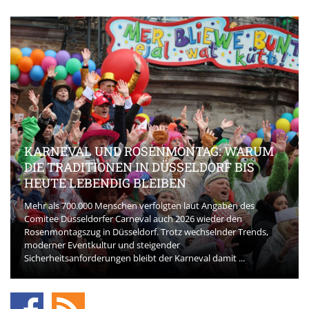
KARNEVAL UND ROSENMONTAG: WARUM
DIE TRADITIONEN IN DÜSSELDORF BIS
HEUTE LEBENDIG BLEIBEN
Mehr als 700.000 Menschen verfolgten laut Angaben des
Comitee Düsseldorfer Carneval auch 2026 wieder den
Rosenmontagszug in Düsseldorf. Trotz wechselnder Trends,
moderner Eventkultur und steigender
Sicherheitsanforderungen bleibt der Karneval damit ...