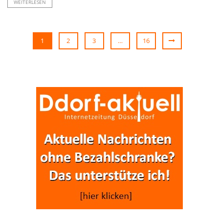
WEITERLESEN
1
2
3
…
16