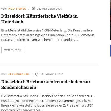
UNTERSTÜTZEN
VON
INGO SIEMES
12. OKTOBER 2025
Die Inspiration des industriellen Chics sind die
Düsseldorf: Künstlerische Vielfalt in
Werkshallen des Industriezeitalters. Die Basis für
Unterbach
diesen Stil sind große Räume, schlicht gehalten
mit rustikalen Elementen und großen
Eine Meile ist üblicherweise 1,609 Meter lang. Die Kunstmeile in
Fensterflächen. Wie so vieles wurde ...
Unterbach hatte allerdings eine Dimension von 2,66 Kilometern.
Daran verteilten sich am Wochenende (11. und 12. ...
WEITERLESEN
VON
UTE NEUBAUER
18. AUGUST 2025
Düsseldorf: Briefmarkenfreunde laden zur
Sonderschau ein
Die Briefmarkenfreunde Düsseldorf haben eine Sonderschau zu
Postkutschen und Postkutschendienst zusammengestellt. Mit
ihren kleine Ausstellung laden sie zu einer Zeitreise ein, als „PS“
noch wirklich Pferdestärke ...