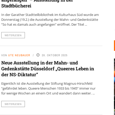
Stadtbücherei
In der Garather Stadtteilbibliothek im Kulturhaus Süd wurde am
Donnerstag (19.2.) die Ausstellung der Mahn- und Gedenkstätte
“So hat es damals auch angefangen” eröffnet. Der Titel ...
WEITERLESEN
VON
UTE NEUBAUER
28. OKTOBER 2025
Neue Ausstellung in der Mahn- und
Gedenkstätte Düsseldorf „Queeres Leben in
der NS-Diktatur“
Eigentlich ist die Ausstellung der Stiftung Magnus-Hirschfeld
“gefährdet leben. Queere Menschen 1933 bis 1945” immer nur
für wenige Wochen an einem Ort und wandert dann weiter. ...
INDUSTRIELLER CHIC: WIE
KUNSTSTOFFFENSTER DEN
WEITERLESEN
LOFT-STIL IN IHREM
EINFAMILIENHAUS