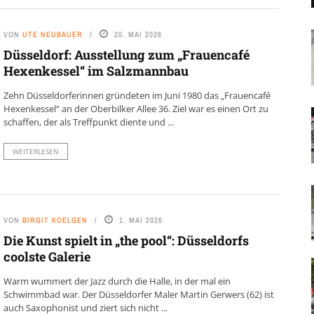
VON
UTE NEUBAUER
20. MAI 2026
Düsseldorf: Ausstellung zum „Frauencafé
Hexenkessel“ im Salzmannbau
Zehn Düsseldorferinnen gründeten im Juni 1980 das „Frauencafé
Hexenkessel“ an der Oberbilker Allee 36. Ziel war es einen Ort zu
schaffen, der als Treffpunkt diente und ...
WEITERLESEN
VON
BIRGIT KOELGEN
1. MAI 2026
Die Kunst spielt in „the pool“: Düsseldorfs
coolste Galerie
Warm wummert der Jazz durch die Halle, in der mal ein
Schwimmbad war. Der Düsseldorfer Maler Martin Gerwers (62) ist
auch Saxophonist und ziert sich nicht ...