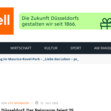
WIRTSCHAFT
KULTUR
SPORT
AM RAND(
ag im Maurice-Ravel-Park – „Liebe das Leben – pempelfort music wee
VON
UTE NEUBAUER
13. JULI 2026
Düsseldorf: Der Reinraum feiert 25.