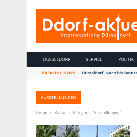
INTERNETZEITUNG DÜSSELDORF
DÜSSELDORF
SERVICE
POLITIK
BREAKING NEWS
Düsseldorf: Noch bis Sonnt
AUSSTELLUNGEN
Home
›
Kultur
›
Kategorie: "Ausstellungen"