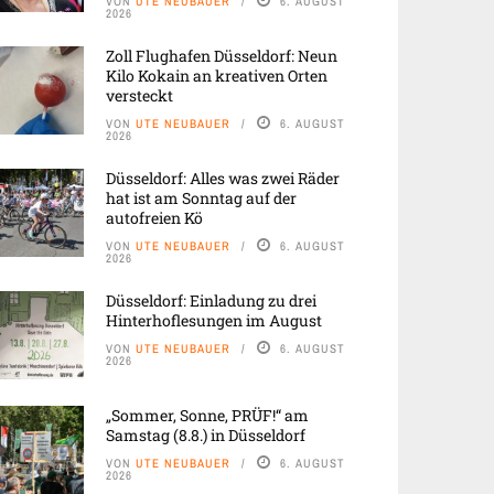
VON
UTE NEUBAUER
6. AUGUST
2026
Zoll Flughafen Düsseldorf: Neun
Kilo Kokain an kreativen Orten
versteckt
VON
UTE NEUBAUER
6. AUGUST
2026
Düsseldorf: Alles was zwei Räder
hat ist am Sonntag auf der
autofreien Kö
VON
UTE NEUBAUER
6. AUGUST
2026
Düsseldorf: Einladung zu drei
Hinterhoflesungen im August
VON
UTE NEUBAUER
6. AUGUST
2026
„Sommer, Sonne, PRÜF!“ am
Samstag (8.8.) in Düsseldorf
VON
UTE NEUBAUER
6. AUGUST
2026