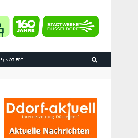
E) NOTIERT
kend“