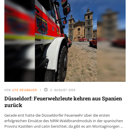
VON
UTE NEUBAUER
3. AUGUST 2026
Düsseldorf: Feuerwehrleute kehren aus Spanien
zurück
Gerade erst hatte die Düsseldorfer Feuerwehr über die ersten
erfolgreichen Einsätze des NRW-Waldbrandmoduls in der spanischen
Provinz Kastilien und León berichtet, da gibt es am Montagmorgen ...