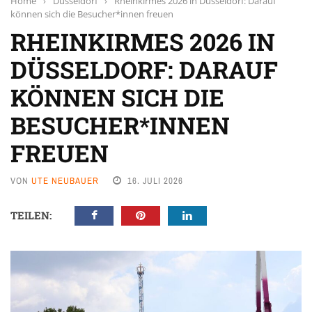
Home
›
Düsseldorf
›
Rheinkirmes 2026 in Düsseldorf: Darauf
können sich die Besucher*innen freuen
RHEINKIRMES 2026 IN
DÜSSELDORF: DARAUF
KÖNNEN SICH DIE
BESUCHER*INNEN
FREUEN
VON
UTE NEUBAUER
16. JULI 2026
TEILEN: