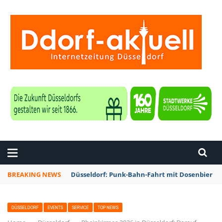
ZEITUNG DÜSSELDORF
BREAKING NEWS
Düsseldorf: Rheinbahn testet Technik zur Kon
DÜSSELDORF
EVENTS
SERVICE
TOP NEWS