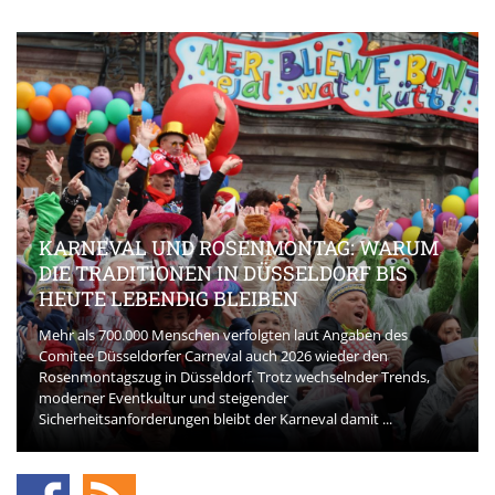
KARNEVAL UND ROSENMONTAG: WARUM
DIE TRADITIONEN IN DÜSSELDORF BIS
HEUTE LEBENDIG BLEIBEN
Mehr als 700.000 Menschen verfolgten laut Angaben des
Comitee Düsseldorfer Carneval auch 2026 wieder den
Rosenmontagszug in Düsseldorf. Trotz wechselnder Trends,
moderner Eventkultur und steigender
Sicherheitsanforderungen bleibt der Karneval damit ...