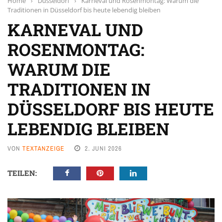
Home
›
Düsseldorf
›
Karneval und Rosenmontag: Warum die
Traditionen in Düsseldorf bis heute lebendig bleiben
KARNEVAL UND
ROSENMONTAG:
WARUM DIE
TRADITIONEN IN
DÜSSELDORF BIS HEUTE
LEBENDIG BLEIBEN
VON
TEXTANZEIGE
2. JUNI 2026
TEILEN: