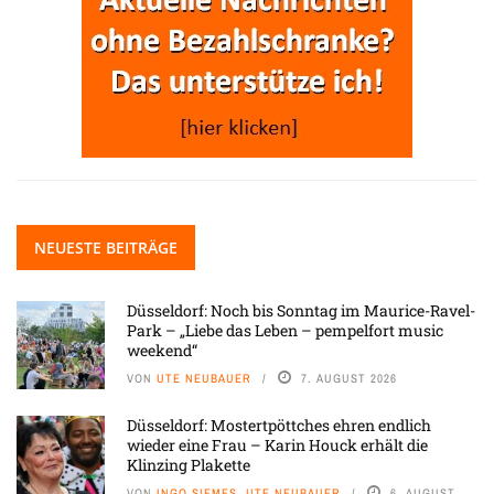
NEUESTE BEITRÄGE
Düsseldorf: Noch bis Sonntag im Maurice-Ravel-
Park – „Liebe das Leben – pempelfort music
weekend“
VON
UTE NEUBAUER
7. AUGUST 2026
Düsseldorf: Mostertpöttches ehren endlich
wieder eine Frau – Karin Houck erhält die
Klinzing Plakette
VON
INGO SIEMES, UTE NEUBAUER
6. AUGUST