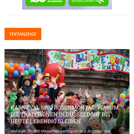
TEXTANZEIGE
KARNEVAL UND ROSENMONTAG: WARUM
DIE TRADITIONEN IN DÜSSELDORF BIS
HEUTE LEBENDIG BLEIBEN
Mehr als 700.000 Menschen verfolgten laut Angaben des