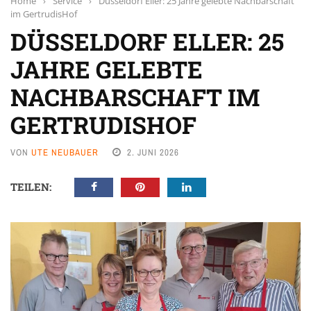
Home
›
Service
›
Düsseldorf Eller: 25 Jahre gelebte Nachbarschaft
im GertrudisHof
DÜSSELDORF ELLER: 25
JAHRE GELEBTE
NACHBARSCHAFT IM
GERTRUDISHOF
VON
UTE NEUBAUER
2. JUNI 2026
TEILEN: