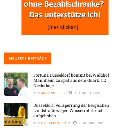
NEUESTE BEITRÄGE
Fortuna Düsseldorf kommt bei Waldhof
Mannheim zu spät aus dem Quark: 1:2
Niederlage
VON
ANNE VOGEL
7. AUGUST 2026
Düsseldorf: Vollsperrung der Bergischen
Landstraße wegen Wasserrohrbruch
aufgehoben
VON
UTE NEUBAUER
7. AUGUST 2026