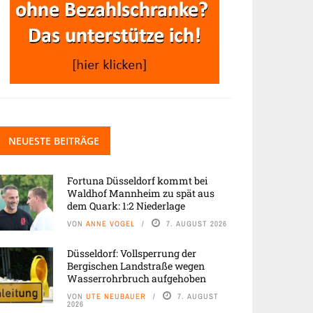
NEUESTE BEITRÄGE
Fortuna Düsseldorf kommt bei
Waldhof Mannheim zu spät aus
dem Quark: 1:2 Niederlage
VON
ANNE VOGEL
7. AUGUST 2026
Düsseldorf: Vollsperrung der
Bergischen Landstraße wegen
Wasserrohrbruch aufgehoben
VON
UTE NEUBAUER
7. AUGUST
2026