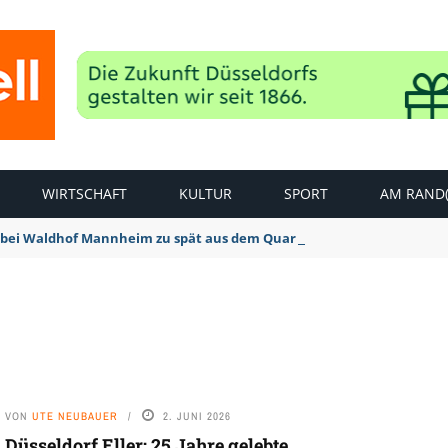
WIRTSCHAFT
KULTUR
SPORT
AM RAND(
bei Waldhof Mannheim zu spät aus dem Quark: 1:2 Niederlage
VON
UTE NEUBAUER
2. JUNI 2026
Düsseldorf Eller: 25 Jahre gelebte