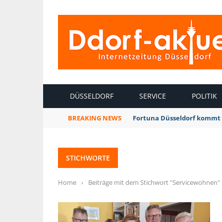
INTERNETZEITUNG DÜSSELDORF
DÜSSELDORF
SERVICE
POLITIK
BREAKING NEWS
Fortuna Düsseldorf kommt 
STICHWORTE
Home
›
Beiträge mit dem Stichwort "Servicewohnen"