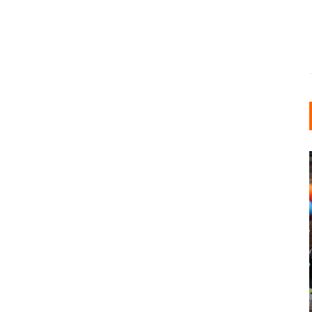
INDUSTRIELLER CHIC: WIE
KUNSTSTOFFFENSTER DEN
LOFT-STIL IN IHREM
EINFAMILIENHAUS