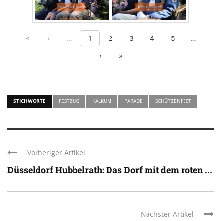
First page
Previous page
Show previous 5 pages
Show nex
«
‹
…
1
2
3
4
5
…
Next page
Last page
›
»
STICHWORTE
FESTZUG
KALKUM
PARADE
SCHÜTZENFEST
Vorheriger Artikel
Düsseldorf Hubbelrath: Das Dorf mit dem roten ...
Nächster Artikel