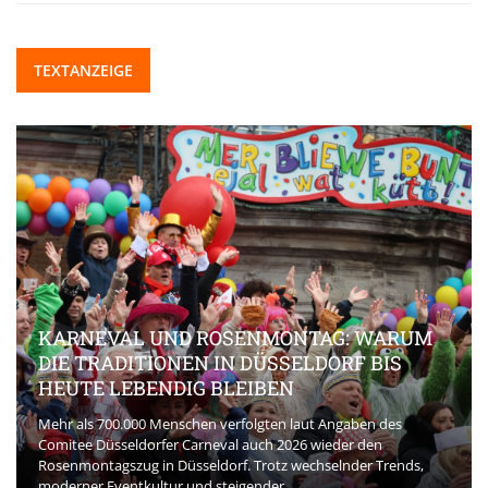
TEXTANZEIGE
KARNEVAL UND ROSENMONTAG: WARUM
DIE TRADITIONEN IN DÜSSELDORF BIS
HEUTE LEBENDIG BLEIBEN
Mehr als 700.000 Menschen verfolgten laut Angaben des
Comitee Düsseldorfer Carneval auch 2026 wieder den
Rosenmontagszug in Düsseldorf. Trotz wechselnder Trends,
moderner Eventkultur und steigender