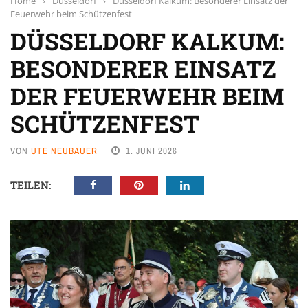
Home
›
Düsseldorf
›
Düsseldorf Kalkum: Besonderer Einsatz der
Feuerwehr beim Schützenfest
DÜSSELDORF KALKUM:
BESONDERER EINSATZ
DER FEUERWEHR BEIM
SCHÜTZENFEST
VON
UTE NEUBAUER
1. JUNI 2026
TEILEN: