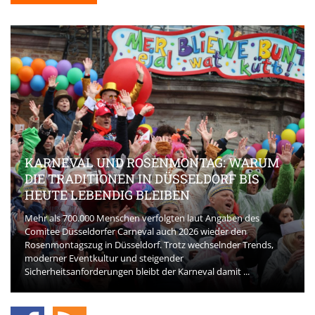
KARNEVAL UND ROSENMONTAG: WARUM
DIE TRADITIONEN IN DÜSSELDORF BIS
HEUTE LEBENDIG BLEIBEN
Mehr als 700.000 Menschen verfolgten laut Angaben des
Comitee Düsseldorfer Carneval auch 2026 wieder den
Rosenmontagszug in Düsseldorf. Trotz wechselnder Trends,
moderner Eventkultur und steigender
Sicherheitsanforderungen bleibt der Karneval damit ...