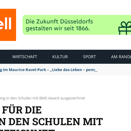
WIRTSCHAFT
KULTUR
SPORT
AM RAND(
ag im Maurice-Ravel-Park – „Liebe das Leben – pempelfort music wee
igung in den Schulen mit BME-Award ausgezeichnet
FÜR DIE
IN DEN SCHULEN MIT