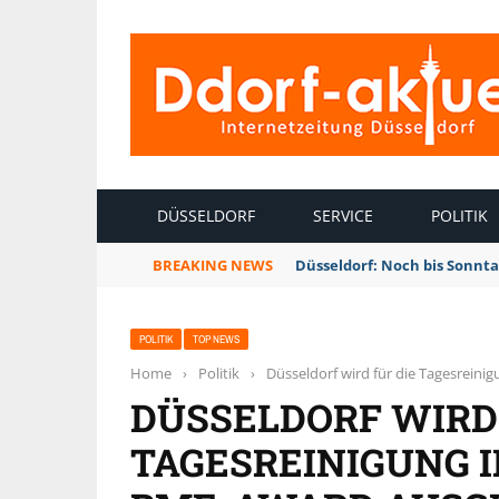
INTERNETZEITUNG DÜSSELDORF
DÜSSELDORF
SERVICE
POLITIK
BREAKING NEWS
Düsseldorf: Noch bis Sonnt
POLITIK
TOP NEWS
Home
›
Politik
›
Düsseldorf wird für die Tagesrein
DÜSSELDORF WIRD 
TAGESREINIGUNG 