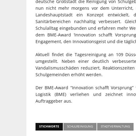
deutsche Großstadt die Reinigung von Schulgeb
nun nicht mehr morgens vor dem Unterricht, 
Landeshauptstadt ein Konzept entwickelt,
Sanitärbereichen nachhaltig verbessert. Glei
Schulalltag eingebunden und erfahren mehr Wert
dem BME-Award ‘Innovation schafft Vorsprun
Engagement, den Innovationsgeist und die tägliche
Aktuell findet die Tagesreinigung an 109 Düss
umgestellt. Neben einer deutlich verbesser
Vandalismusschäden reduziert, Reaktionszeiten
Schulgemeinden erhöht werden.
Der BME-Award “Innovation schafft Vorsprung”
Logistik (BME) verliehen und zeichnet innov
Auftraggeber aus.
STICHWORTE
SCHULREINIGUNG
STADTVERWALTUNG