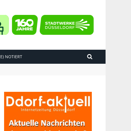
E) NOTIERT
kend“