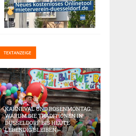
TEXTANZEIGE
KARNEVAL UND ROSENMONTAG:
WARUM DIE TRADITIONEN IN
DÜSSELDORF BIS HEUTE
BEAUTY-IN
LEBENDIG BLEIBEN
MARKT AK