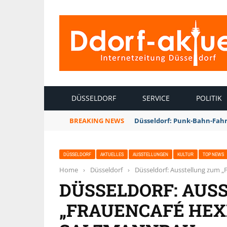
INTERNETZEITUNG DÜSSELDORF
DÜSSELDORF
SERVICE
POLITIK
BREAKING NEWS
Düsseldorf: Punk-Bahn-Fah
DÜSSELDORF
AKTUELLES
AUSSTELLUNGEN
KULTUR
TOP NEWS
Home
›
Düsseldorf
›
Düsseldorf: Ausstellung zum 
DÜSSELDORF: AUS
„FRAUENCAFÉ HEX