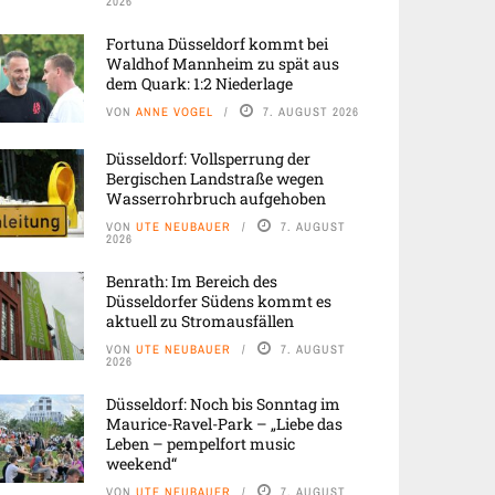
2026
Fortuna Düsseldorf kommt bei
Waldhof Mannheim zu spät aus
dem Quark: 1:2 Niederlage
VON
ANNE VOGEL
7. AUGUST 2026
Düsseldorf: Vollsperrung der
Bergischen Landstraße wegen
Wasserrohrbruch aufgehoben
VON
UTE NEUBAUER
7. AUGUST
2026
Benrath: Im Bereich des
Düsseldorfer Südens kommt es
aktuell zu Stromausfällen
VON
UTE NEUBAUER
7. AUGUST
2026
Düsseldorf: Noch bis Sonntag im
Maurice-Ravel-Park – „Liebe das
Leben – pempelfort music
weekend“
VON
UTE NEUBAUER
7. AUGUST