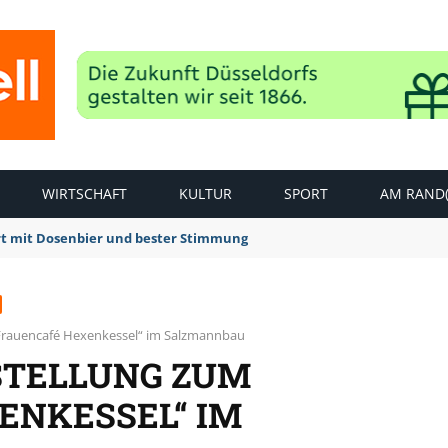
WIRTSCHAFT
KULTUR
SPORT
AM RAND(
rt mit Dosenbier und bester Stimmung
„Frauencafé Hexenkessel“ im Salzmannbau
STELLUNG ZUM
ENKESSEL“ IM