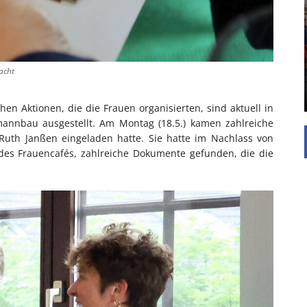
EINFAMILIENHAUS
UNTERSTÜTZEN
Die Inspiration des industriellen Chics sind die
Werkshallen des Industriezeitalters. Die Basis für
diesen Stil sind große Räume, schlicht gehalten
acht
mit rustikalen Elementen und großen
Fensterflächen. Wie so vieles wurde ...
n Aktionen, die die Frauen organisierten, sind aktuell in
nbau ausgestellt. Am Montag (18.5.) kamen zahlreiche
uth Janßen eingeladen hatte. Sie hatte im Nachlass von
 des Frauencafés, zahlreiche Dokumente gefunden, die die