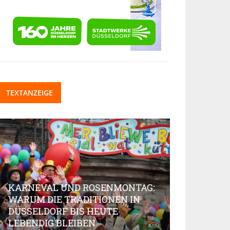
TEXTANZEIGE
KARNEVAL UND ROSENMONTAG:
WARUM DIE TRADITIONEN IN
DÜSSELDORF BIS HEUTE
BEAUTY-IN
LEBENDIG BLEIBEN