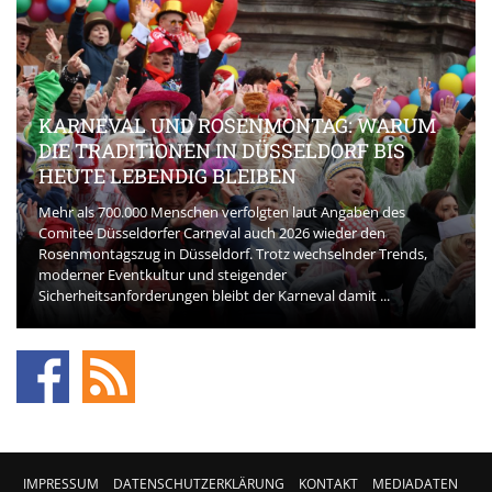
KARNEVAL UND ROSENMONTAG: WARUM
DIE TRADITIONEN IN DÜSSELDORF BIS
HEUTE LEBENDIG BLEIBEN
Mehr als 700.000 Menschen verfolgten laut Angaben des
Comitee Düsseldorfer Carneval auch 2026 wieder den
Rosenmontagszug in Düsseldorf. Trotz wechselnder Trends,
moderner Eventkultur und steigender
Sicherheitsanforderungen bleibt der Karneval damit ...
IMPRESSUM
DATENSCHUTZERKLÄRUNG
KONTAKT
MEDIADATEN