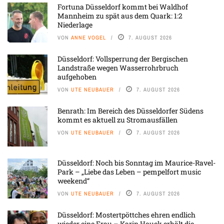
Fortuna Düsseldorf kommt bei Waldhof
Mannheim zu spät aus dem Quark: 1:2
Niederlage
VON
ANNE VOGEL
7. AUGUST 2026
Düsseldorf: Vollsperrung der Bergischen
Landstraße wegen Wasserrohrbruch
aufgehoben
VON
UTE NEUBAUER
7. AUGUST 2026
Benrath: Im Bereich des Düsseldorfer Südens
kommt es aktuell zu Stromausfällen
VON
UTE NEUBAUER
7. AUGUST 2026
Düsseldorf: Noch bis Sonntag im Maurice-Ravel-
Park – „Liebe das Leben – pempelfort music
weekend“
VON
UTE NEUBAUER
7. AUGUST 2026
Düsseldorf: Mostertpöttches ehren endlich
wieder eine Frau – Karin Houck erhält die