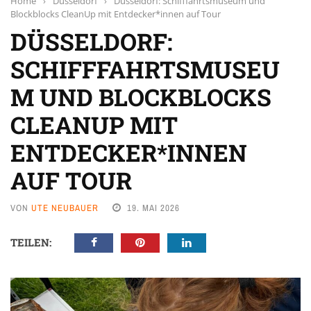
Home
›
Düsseldorf
›
Düsseldorf: Schifffahrtsmuseum und
Blockblocks CleanUp mit Entdecker*innen auf Tour
DÜSSELDORF:
SCHIFFFAHRTSMUSEU
M UND BLOCKBLOCKS
CLEANUP MIT
ENTDECKER*INNEN
AUF TOUR
VON
UTE NEUBAUER
19. MAI 2026
TEILEN: