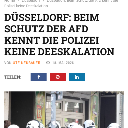
Home
›
Düsseldorf
›
Düsseldorf: Beim Schutz der AfD kennt die
Polizei keine Deeskalation
DÜSSELDORF: BEIM
SCHUTZ DER AFD
KENNT DIE POLIZEI
KEINE DEESKALATION
VON
UTE NEUBAUER
18. MAI 2026
TEILEN: