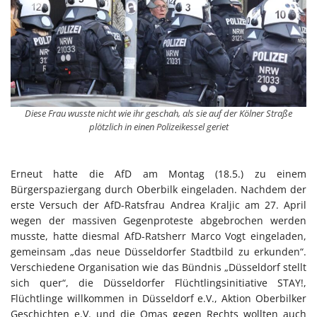
Diese Frau wusste nicht wie ihr geschah, als sie auf der Kölner Straße
plötzlich in einen Polizeikessel geriet
Erneut hatte die AfD am Montag (18.5.) zu einem
Bürgerspaziergang durch Oberbilk eingeladen. Nachdem der
erste Versuch der AfD-Ratsfrau Andrea Kraljic am 27. April
wegen der massiven Gegenproteste abgebrochen werden
musste, hatte diesmal AfD-Ratsherr Marco Vogt eingeladen,
gemeinsam „das neue Düsseldorfer Stadtbild zu erkunden“.
Verschiedene Organisation wie das Bündnis „Düsseldorf stellt
sich quer“, die Düsseldorfer Flüchtlingsinitiative STAY!,
Flüchtlinge willkommen in Düsseldorf e.V., Aktion Oberbilker
Geschichten e.V. und die Omas gegen Rechts wollten auch