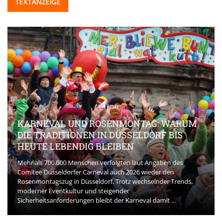
TEXTANZEIGE
AG: WARUM
DORF BIS
BEAUTY-INNOVATIONEN, DIE DE
AKTUELL PRÄGEN
 Angaben des
ieder den
Die Beauty-Branche entwickelt sich rasant. Und
selnder Trends,
spielt eine zentrale Rolle bei der Veränderung d
der Konsumentinnen und Konsumenten. Bereits 
l damit ...
Phasen der Kaufentscheidung achten Käufer ...