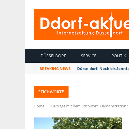
INTERNETZEITUNG DÜSSELDORF
DÜSSELDORF
SERVICE
POLITIK
BREAKING NEWS
Düsseldorf: Noch bis Sonnt
STICHWORTE
Home
›
Beiträge mit dem Stichwort "Demonstration"