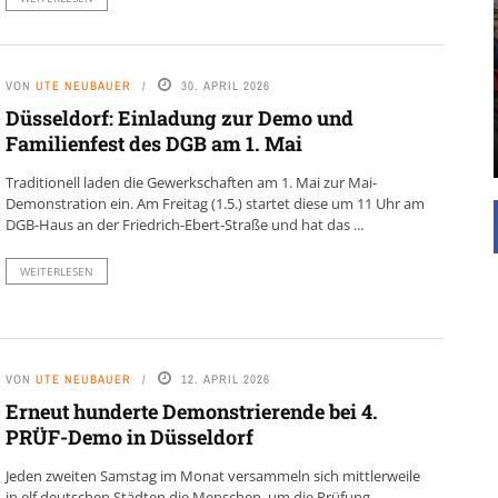
UNTERSTÜTZEN
Die Inspiration des industriellen Chics sind die
Werkshallen des Industriezeitalters. Die Basis für
VON
UTE NEUBAUER
30. APRIL 2026
diesen Stil sind große Räume, schlicht gehalten
Düsseldorf: Einladung zur Demo und
mit rustikalen Elementen und großen
Familienfest des DGB am 1. Mai
Fensterflächen. Wie so vieles wurde ...
Traditionell laden die Gewerkschaften am 1. Mai zur Mai-
Demonstration ein. Am Freitag (1.5.) startet diese um 11 Uhr am
DGB-Haus an der Friedrich-Ebert-Straße und hat das ...
WEITERLESEN
VON
UTE NEUBAUER
12. APRIL 2026
Erneut hunderte Demonstrierende bei 4.
PRÜF-Demo in Düsseldorf
Jeden zweiten Samstag im Monat versammeln sich mittlerweile
in elf deutschen Städten die Menschen, um die Prüfung