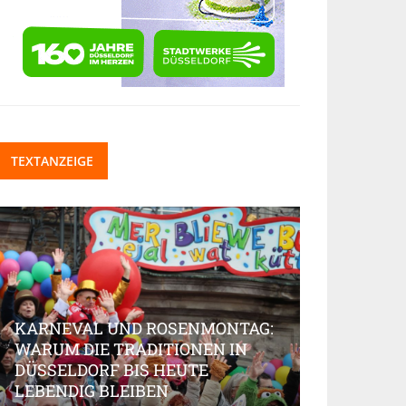
TEXTANZEIGE
KARNEVAL UND ROSENMONTAG:
WARUM DIE TRADITIONEN IN
DÜSSELDORF BIS HEUTE
BEAUTY-IN
LEBENDIG BLEIBEN