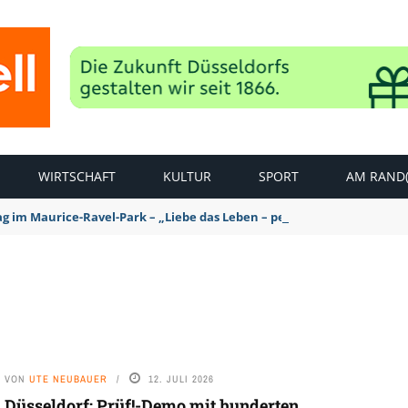
WIRTSCHAFT
KULTUR
SPORT
AM RAND(
ag im Maurice-Ravel-Park – „Liebe das Leben – pempelfort music wee
VON
UTE NEUBAUER
12. JULI 2026
Düsseldorf: Prüf!-Demo mit hunderten