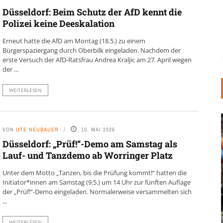
Düsseldorf: Beim Schutz der AfD kennt die
Polizei keine Deeskalation
Erneut hatte die AfD am Montag (18.5.) zu einem
Bürgerspaziergang durch Oberbilk eingeladen. Nachdem der
erste Versuch der AfD-Ratsfrau Andrea Kraljic am 27. April wegen
der ...
WEITERLESEN
VON
UTE NEUBAUER
10. MAI 2026
Düsseldorf: „Prüf!“-Demo am Samstag als
Lauf- und Tanzdemo ab Worringer Platz
Unter dem Motto „Tanzen, bis die Prüfung kommt!“ hatten die
Initiator*innen am Samstag (9.5.) um 14 Uhr zur fünften Auflage
INDUSTRIELLER CHIC: WIE
der „Prüf!“-Demo eingeladen. Normalerweise versammelten sich
KUNSTSTOFFFENSTER DEN
...
LOFT-STIL IN IHREM
EINFAMILIENHAUS
WEITERLESEN