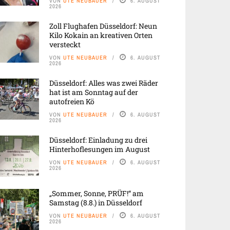
VON
UTE NEUBAUER
6. AUGUST
2026
Zoll Flughafen Düsseldorf: Neun
Kilo Kokain an kreativen Orten
versteckt
VON
UTE NEUBAUER
6. AUGUST
2026
Düsseldorf: Alles was zwei Räder
hat ist am Sonntag auf der
autofreien Kö
VON
UTE NEUBAUER
6. AUGUST
2026
Düsseldorf: Einladung zu drei
Hinterhoflesungen im August
VON
UTE NEUBAUER
6. AUGUST
2026
„Sommer, Sonne, PRÜF!“ am
Samstag (8.8.) in Düsseldorf
VON
UTE NEUBAUER
6. AUGUST
2026