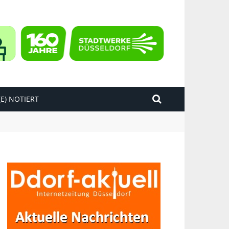
E) NOTIERT
kend“