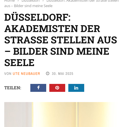
Home
›
Düsseldorf
›
Düsseldorf: Akademisten der Straße stellen
aus – Bilder sind meine Seele
DÜSSELDORF:
AKADEMISTEN DER
STRASSE STELLEN AUS –
BILDER SIND MEINE S
EELE
VON
UTE NEUBAUER
30. MAI 2025
TEILEN: