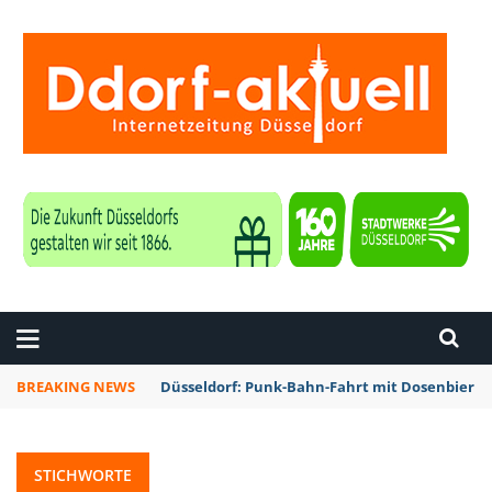
ZEITUNG DÜSSELDORF
BREAKING NEWS
Fortuna Düsseldorf kommt bei Waldhof Mannhe
STICHWORTE