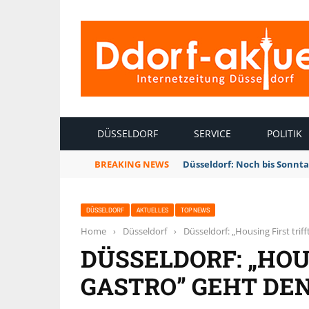
INTERNETZEITUNG DÜSSELDORF
DÜSSELDORF
SERVICE
POLITIK
BREAKING NEWS
Düsseldorf: Noch bis Sonnt
DÜSSELDORF
AKTUELLES
TOP NEWS
Home
›
Düsseldorf
›
Düsseldorf: „Housing First trif
DÜSSELDORF: „HOU
GASTRO” GEHT DE