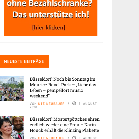
NEUESTE BEITRÄGE
Düsseldorf: Noch bis Sonntag im
Maurice-Ravel-Park – „Liebe das
Leben – pempelfort music
weekend“
VON
UTE NEUBAUER
7. AUGUST
2026
Düsseldorf: Mostertpöttches ehren
endlich wieder eine Frau – Karin
Houck erhält die Klinzing Plakette
VON
UTE NEUBAUER
6. AUGUST