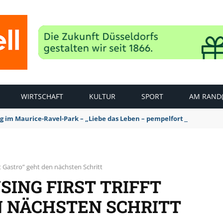
WIRTSCHAFT
KULTUR
SPORT
AM RAND(
ag im Maurice-Ravel-Park – „Liebe das Leben – pempelfort music wee
ft Gastro” geht den nächsten Schritt
SING FIRST TRIFFT
N NÄCHSTEN SCHRITT