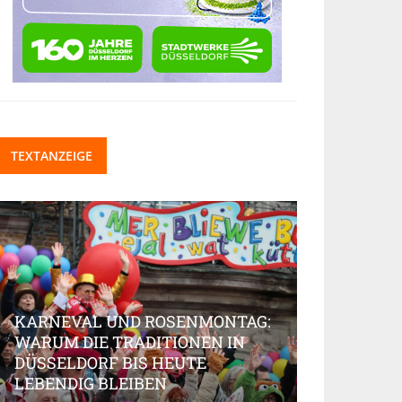
TEXTANZEIGE
KARNEVAL UND ROSENMONTAG:
WARUM DIE TRADITIONEN IN
DÜSSELDORF BIS HEUTE
BEAUTY-IN
LEBENDIG BLEIBEN
MARKT AK