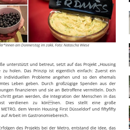
tler*innen am Donnerstag im zakk, Foto: Natascha Wiese
raße unterstützt und betreut, setzt auf das Projekt „Housing
e zu holen. Das Prinzip ist eigentlich einfach: Zuerst ein
e individuellen Probleme angehen und so den ehemals
mmtes Leben geben. Durch großzügige Spenden aus der
hnungen finanzieren und sie an Betroffene vermitteln. Doch
hritt getan werden, die Integration der Menschen in das
lbst verdienen zu können. Dies stellt eine große
 METRO, dem Verein Housing First Düsseldorf und fiftyfifty
 auf Arbeit im Gastronomiebereich.
folgen des Projekts bei der Metro, entstand die Idee, das