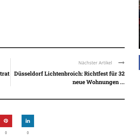
UNTERSTÜTZEN
Die Inspiration des industriellen Chics sind die
Werkshallen des Industriezeitalters. Die Basis für
diesen Stil sind große Räume, schlicht gehalten
mit rustikalen Elementen und großen
Fensterflächen. Wie so vieles wurde ...
Nächster Artikel
trat
Düsseldorf Lichtenbroich: Richtfest für 32
neue Wohnungen ...
0
0