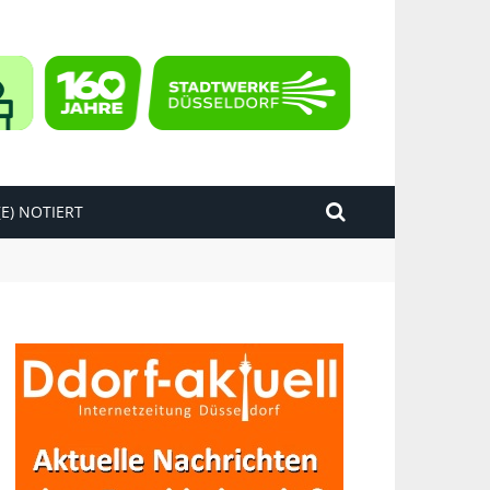
E) NOTIERT
kend“