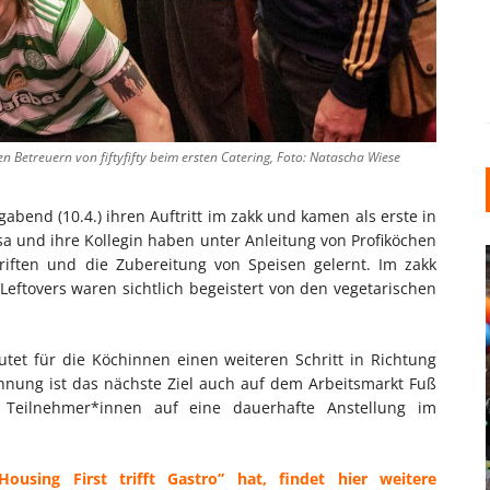
 Betreuern von fiftyfifty beim ersten Catering, Foto: Natascha Wiese
bend (10.4.) ihren Auftritt im zakk und kamen als erste in
a und ihre Kollegin haben unter Anleitung von Profiköchen
iften und die Zubereitung von Speisen gelernt. Im zakk
eftovers waren sichtlich begeistert von den vegetarischen
tet für die Köchinnen einen weiteren Schritt in Richtung
hnung ist das nächste Ziel auch auf dem Arbeitsmarkt Fuß
INDUSTRIELLER CHIC: WIE
e Teilnehmer*innen auf eine dauerhafte Anstellung im
KUNSTSTOFFFENSTER DEN
LOFT-STIL IN IHREM
using First trifft Gastro” hat, findet hier weitere
EINFAMILIENHAUS