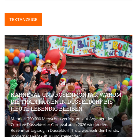
TEXTANZEIGE
: WARUM
F BIS
BEAUTY-INNOVATIONEN, DIE DEN 
AKTUELL PRÄGEN
aben des
r den
Die Beauty-Branche entwickelt sich rasant. Und neue
der Trends,
spielt eine zentrale Rolle bei der Veränderung der Er
der Konsumentinnen und Konsumenten. Bereits in de