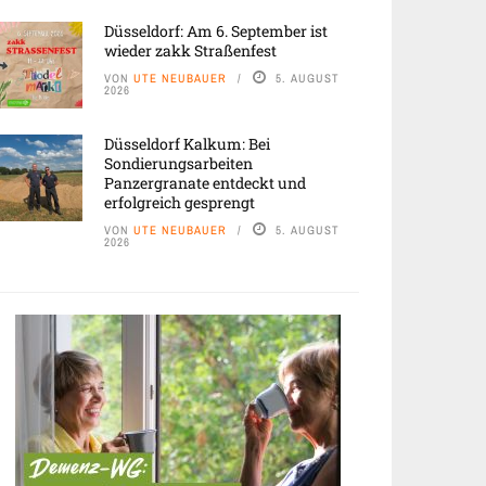
Düsseldorf: Am 6. September ist
wieder zakk Straßenfest
VON
UTE NEUBAUER
5. AUGUST
2026
Düsseldorf Kalkum: Bei
Sondierungsarbeiten
Panzergranate entdeckt und
erfolgreich gesprengt
VON
UTE NEUBAUER
5. AUGUST
2026