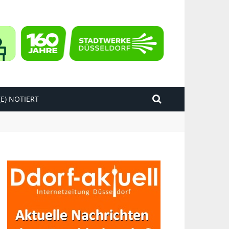
E) NOTIERT
kend“