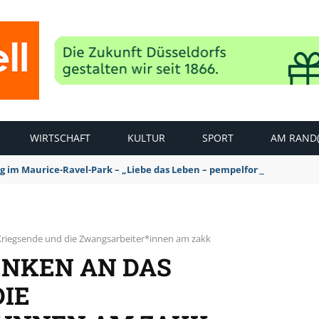
WIRTSCHAFT
KULTUR
SPORT
AM RAND(
ag im Maurice-Ravel-Park – „Liebe das Leben – pempelfort music wee
Kriegsende und die Zwangsarbeiter*innen am zakk
ENKEN AN DAS
DIE