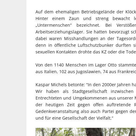
Auf dem ehemaligen Betriebsgelände der Klöck
Hinter einem Zaun und streng bewacht le
„Untermenschen“ bezeichnet. Bei Verstö
Arbeitserziehungslager. Sie hatten bevorzugt s
dabei waren Misshandlungen an der Tagesordnu
denn in öffentliche Luftschutzbunker durften 
sexuellen Kontakten drohte das KZ oder die Tode
Von den 1140 Menschen im Lager Otto stammten
aus Italien, 102 aus Jugoslawien, 74 aus Frankre
Kaspar Michels betonte: “In den 2000er Jahren ha
Wir haben als Stadtgesellschaft inzwischen 
Entrechteten und Umgekommenen aus unserer Mitt
der heutigen Zeit gegen offen auftretende R
Gedenkveranstaltung also auch Partei gegen d
und für eine Gesellschaft der Vielfalt.“