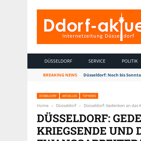
INTERNETZEITUNG DÜSSELDORF
DÜSSELDORF
SERVICE
POLITIK
BREAKING NEWS
Düsseldorf: Noch bis Sonnt
DÜSSELDORF
AKTUELLES
TOP NEWS
Home
›
Düsseldorf
›
Düsseldorf: Gedenken an das 
DÜSSELDORF: GED
KRIEGSENDE UND 