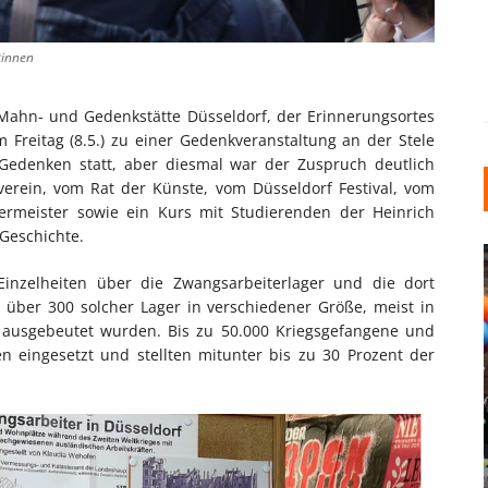
*innen
 Mahn- und Gedenkstätte Düsseldorf, der Erinnerungsortes
 Freitag (8.5.) zu einer Gedenkveranstaltung an der Stele
 Gedenken statt, aber diesmal war der Zuspruch deutlich
erein, vom Rat der Künste, vom Düsseldorf Festival, vom
germeister sowie ein Kurs mit Studierenden der Heinrich
Geschichte.
Einzelheiten über die Zwangsarbeiterlager und die dort
über 300 solcher Lager in verschiedener Größe, meist in
e ausgebeutet wurden. Bis zu 50.000 Kriegsgefangene und
n eingesetzt und stellten mitunter bis zu 30 Prozent der
INDUSTRIELLER CHIC: WIE
KUNSTSTOFFFENSTER DEN
LOFT-STIL IN IHREM
EINFAMILIENHAUS