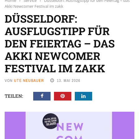
Home
›
Service
›
Düsseldorf: Ausflugstipp für den Feiertag – das
Akki Newcomer Festival im zakk
DÜSSELDORF:
AUSFLUGSTIPP FÜR
DEN FEIERTAG – DAS
AKKI NEWCOMER
FESTIVAL IM ZAKK
VON
UTE NEUBAUER
13. MAI 2026
TEILEN: