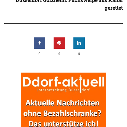
gerettet
0
0
0