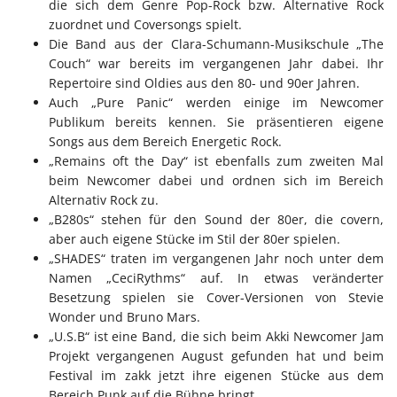
die sich dem Genre Pop-Rock bzw. Alternative Rock
zuordnet und Coversongs spielt.
Die Band aus der Clara-Schumann-Musikschule „The
Couch“ war bereits im vergangenen Jahr dabei. Ihr
Repertoire sind Oldies aus den 80- und 90er Jahren.
Auch „Pure Panic“ werden einige im Newcomer
Publikum bereits kennen. Sie präsentieren eigene
Songs aus dem Bereich Energetic Rock.
„Remains oft the Day“ ist ebenfalls zum zweiten Mal
beim Newcomer dabei und ordnen sich im Bereich
Alternativ Rock zu.
„B280s“ stehen für den Sound der 80er, die covern,
aber auch eigene Stücke im Stil der 80er spielen.
„SHADES“ traten im vergangenen Jahr noch unter dem
Namen „CeciRythms“ auf. In etwas veränderter
Besetzung spielen sie Cover-Versionen von Stevie
Wonder und Bruno Mars.
„U.S.B“ ist eine Band, die sich beim Akki Newcomer Jam
Projekt vergangenen August gefunden hat und beim
Festival im zakk jetzt ihre eigenen Stücke aus dem
Bereich Punk auf die Bühne bringt.