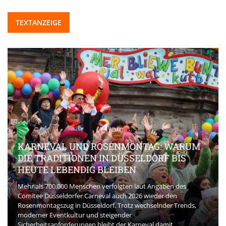
TEXTANZEIGE
KARNEVAL UND ROSENMONTAG: WARUM
DIE TRADITIONEN IN DÜSSELDORF BIS
HEUTE LEBENDIG BLEIBEN
Mehr als 700.000 Menschen verfolgten laut Angaben des
Comitee Düsseldorfer Carneval auch 2026 wieder den
Rosenmontagszug in Düsseldorf. Trotz wechselnder Trends,
moderner Eventkultur und steigender
Sicherheitsanforderungen bleibt der Karneval damit ...