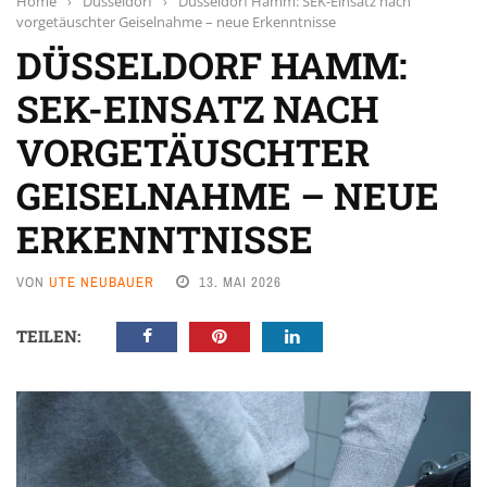
Home
›
Düsseldorf
›
Düsseldorf Hamm: SEK-Einsatz nach
vorgetäuschter Geiselnahme – neue Erkenntnisse
DÜSSELDORF HAMM:
SEK-EINSATZ NACH
VORGETÄUSCHTER
GEISELNAHME – NEUE
ERKENNTNISSE
VON
UTE NEUBAUER
13. MAI 2026
TEILEN: