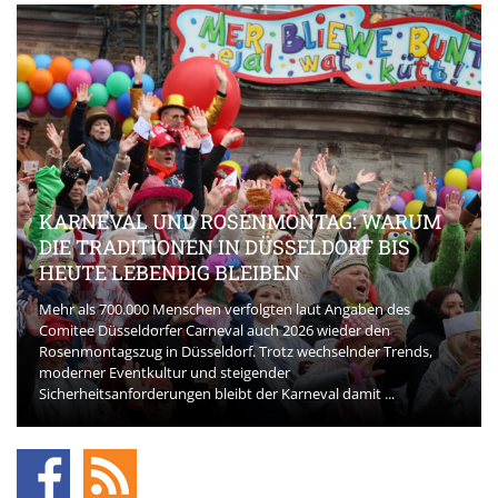
KARNEVAL UND ROSENMONTAG: WARUM
DIE TRADITIONEN IN DÜSSELDORF BIS
HEUTE LEBENDIG BLEIBEN
Mehr als 700.000 Menschen verfolgten laut Angaben des
Comitee Düsseldorfer Carneval auch 2026 wieder den
Rosenmontagszug in Düsseldorf. Trotz wechselnder Trends,
moderner Eventkultur und steigender
Sicherheitsanforderungen bleibt der Karneval damit ...