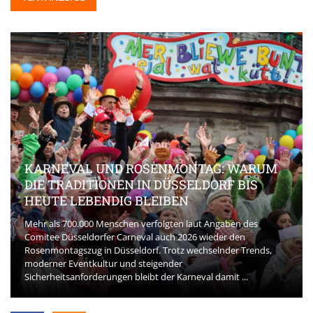
KARNEVAL UND ROSENMONTAG: WARUM
DIE TRADITIONEN IN DÜSSELDORF BIS
HEUTE LEBENDIG BLEIBEN
Mehr als 700.000 Menschen verfolgten laut Angaben des
Comitee Düsseldorfer Carneval auch 2026 wieder den
Rosenmontagszug in Düsseldorf. Trotz wechselnder Trends,
moderner Eventkultur und steigender
Sicherheitsanforderungen bleibt der Karneval damit ...