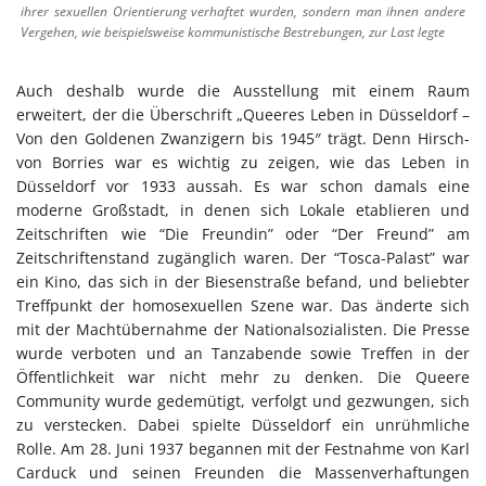
ihrer sexuellen Orientierung verhaftet wurden, sondern man ihnen andere
Vergehen, wie beispielsweise kommunistische Bestrebungen, zur Last legte
Auch deshalb wurde die Ausstellung mit einem Raum
erweitert, der die Überschrift „Queeres Leben in Düsseldorf –
Von den Goldenen Zwanzigern bis 1945″ trägt. Denn Hirsch-
von Borries war es wichtig zu zeigen, wie das Leben in
Düsseldorf vor 1933 aussah. Es war schon damals eine
moderne Großstadt, in denen sich Lokale etablieren und
Zeitschriften wie “Die Freundin” oder “Der Freund” am
Zeitschriftenstand zugänglich waren. Der “Tosca-Palast” war
ein Kino, das sich in der Biesenstraße befand, und beliebter
Treffpunkt der homosexuellen Szene war. Das änderte sich
mit der Machtübernahme der Nationalsozialisten. Die Presse
wurde verboten und an Tanzabende sowie Treffen in der
Öffentlichkeit war nicht mehr zu denken. Die Queere
Community wurde gedemütigt, verfolgt und gezwungen, sich
zu verstecken. Dabei spielte Düsseldorf ein unrühmliche
Rolle. Am 28. Juni 1937 begannen mit der Festnahme von Karl
Carduck und seinen Freunden die Massenverhaftungen