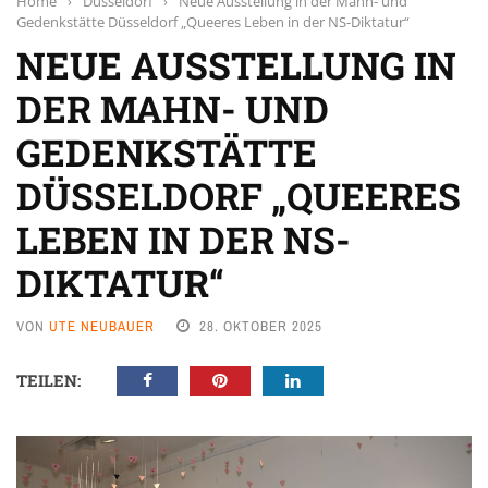
Home
›
Düsseldorf
›
Neue Ausstellung in der Mahn- und
Gedenkstätte Düsseldorf „Queeres Leben in der NS-Diktatur“
NEUE AUSSTELLUNG IN
DER MAHN- UND
GEDENKSTÄTTE
DÜSSELDORF „QUEERES
LEBEN IN DER NS-
DIKTATUR“
VON
UTE NEUBAUER
28. OKTOBER 2025
TEILEN: