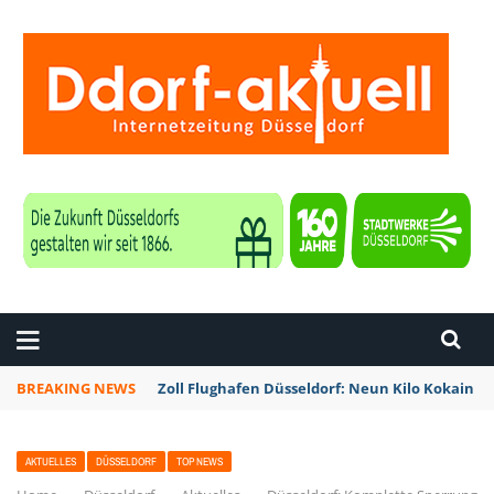
ZEITUNG DÜSSELDORF
BREAKING NEWS
Düsseldorf: Alles was zwei Räder hat ist am So
AKTUELLES
DÜSSELDORF
TOP NEWS