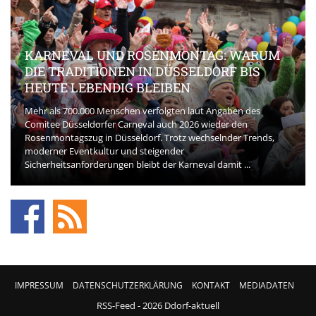
KARNEVAL UND ROSENMONTAG: WARUM
DIE TRADITIONEN IN DÜSSELDORF BIS
HEUTE LEBENDIG BLEIBEN
Mehr als 700.000 Menschen verfolgten laut Angaben des
Comitee Düsseldorfer Carneval auch 2026 wieder den
Rosenmontagszug in Düsseldorf. Trotz wechselnder Trends,
moderner Eventkultur und steigender
Sicherheitsanforderungen bleibt der Karneval damit ...
IMPRESSUM
DATENSCHUTZERKLÄRUNG
KONTAKT
MEDIADATEN
RSS-Feed
- 2026 Ddorf-aktuell