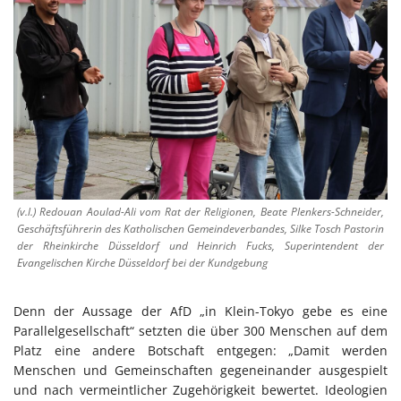
(v.l.) Redouan Aoulad-Ali vom Rat der Religionen, Beate Plenkers-Schneider,
Geschäftsführerin des Katholischen Gemeindeverbandes, Silke Tosch Pastorin
der Rheinkirche Düsseldorf und Heinrich Fucks, Superintendent der
Evangelischen Kirche Düsseldorf bei der Kundgebung
Denn der Aussage der AfD „in Klein-Tokyo gebe es eine
Parallelgesellschaft“ setzten die über 300 Menschen auf dem
Platz eine andere Botschaft entgegen: „Damit werden
Menschen und Gemeinschaften gegeneinander ausgespielt
und nach vermeintlicher Zugehörigkeit bewertet. Ideologien