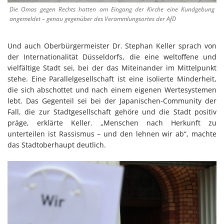
Die Omas gegen Rechts hatten am Eingang der Kirche eine Kundgebung
angemeldet – genau gegenüber des Verammlungsortes der AfD
Und auch Oberbürgermeister Dr. Stephan Keller sprach von
der Internationalität Düsseldorfs, die eine weltoffene und
vielfältige Stadt sei, bei der das Miteinander im Mittelpunkt
stehe. Eine Parallelgesellschaft ist eine isolierte Minderheit,
die sich abschottet und nach einem eigenen Wertesystemen
lebt. Das Gegenteil sei bei der Japanischen-Community der
Fall, die zur Stadtgesellschaft gehöre und die Stadt positiv
präge, erklärte Keller. „Menschen nach Herkunft zu
unterteilen ist Rassismus – und den lehnen wir ab“, machte
das Stadtoberhaupt deutlich.