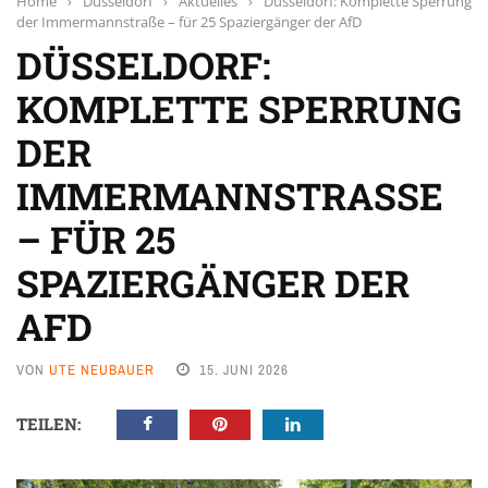
Home
›
Düsseldorf
›
Aktuelles
›
Düsseldorf: Komplette Sperrung
der Immermannstraße – für 25 Spaziergänger der AfD
DÜSSELDORF:
KOMPLETTE SPERRUNG
DER
IMMERMANNSTRASSE –
FÜR 25 S
PAZIERGÄNGER DER A
FD
VON
UTE NEUBAUER
15. JUNI 2026
TEILEN: