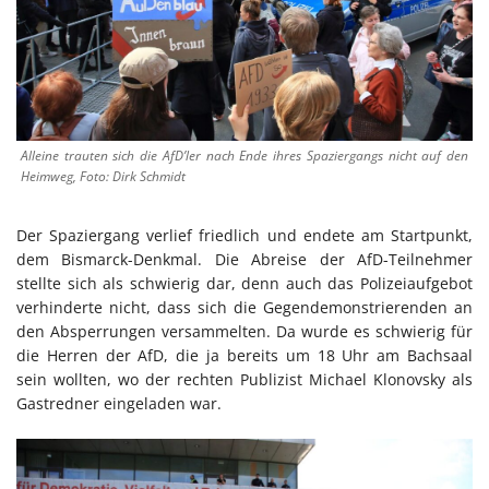
Alleine trauten sich die AfD’ler nach Ende ihres Spaziergangs nicht auf den
Heimweg, Foto: Dirk Schmidt
Der Spaziergang verlief friedlich und endete am Startpunkt,
dem Bismarck-Denkmal. Die Abreise der AfD-Teilnehmer
stellte sich als schwierig dar, denn auch das Polizeiaufgebot
verhinderte nicht, dass sich die Gegendemonstrierenden an
den Absperrungen versammelten. Da wurde es schwierig für
die Herren der AfD, die ja bereits um 18 Uhr am Bachsaal
sein wollten, wo der rechten Publizist Michael Klonovsky als
Gastredner eingeladen war.