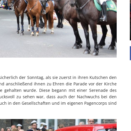
Die Inspiration des industriellen Chics sind die
Werkshallen des Industriezeitalters. Die Basis für
diesen Stil sind große Räume, schlicht gehalten
mit rustikalen Elementen und großen
Fensterflächen. Wie so vieles wurde ...
cherlich der Sonntag, als sie zuerst in ihren Kutschen den
nd anschließend ihnen zu Ehren die Parade vor der Kirche
ße gehalten wurde. Diese begann mit einer Serenade des
rucksvoll zu sehen war, dass auch der Nachwuchs bei den
 auch in den Gesellschaften und im eigenen Pagencorps sind