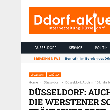
INTERNETZEITUNG DÜSSELDORF
DÜSSELDORF
SERVICE
POLITIK
BREAKING NEWS
Benrath: Im Bereich des Dü
DÜSSELDORF
SCHÜTZEN
Home
›
Düsseldorf
›
Düsseldorf: Auch im 101. Jahr f
DÜSSELDORF: AUCH 
DIE WERSTENER S