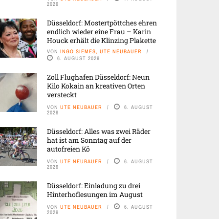
2026
Düsseldorf: Mostertpöttches ehren
endlich wieder eine Frau – Karin
Houck erhält die Klinzing Plakette
VON
INGO SIEMES, UTE NEUBAUER
6. AUGUST 2026
Zoll Flughafen Düsseldorf: Neun
Kilo Kokain an kreativen Orten
versteckt
VON
UTE NEUBAUER
6. AUGUST
2026
Düsseldorf: Alles was zwei Räder
hat ist am Sonntag auf der
autofreien Kö
VON
UTE NEUBAUER
6. AUGUST
2026
Düsseldorf: Einladung zu drei
Hinterhoflesungen im August
VON
UTE NEUBAUER
6. AUGUST
2026