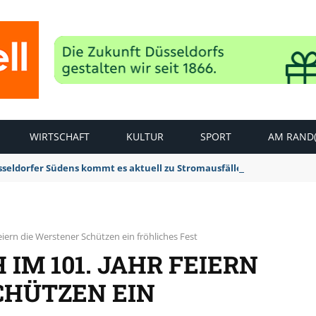
WIRTSCHAFT
KULTUR
SPORT
AM RAND(
sseldorfer Südens kommt es aktuell zu Stromausfällen
eiern die Werstener Schützen ein fröhliches Fest
IM 101. JAHR FEIERN
CHÜTZEN EIN