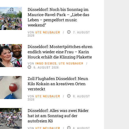
Düsseldorf: Noch bis Sonntag im
Maurice-Ravel-Park – „Liebe das
Leben – pempelfort music
weekend“
VON
UTE NEUBAUER
7. AUGUST
2026
Düsseldorf: Mostertpöttches ehren
endlich wieder eine Frau – Karin
Houck erhält die Klinzing Plakette
VON
INGO SIEMES, UTE NEUBAUER
6. AUGUST 2026
Zoll Flughafen Düsseldorf: Neun
Kilo Kokain an kreativen Orten
versteckt
VON
UTE NEUBAUER
6. AUGUST
2026
Düsseldorf: Alles was zwei Räder
hat ist am Sonntag auf der
autofreien Kö
VON
UTE NEUBAUER
6. AUGUST