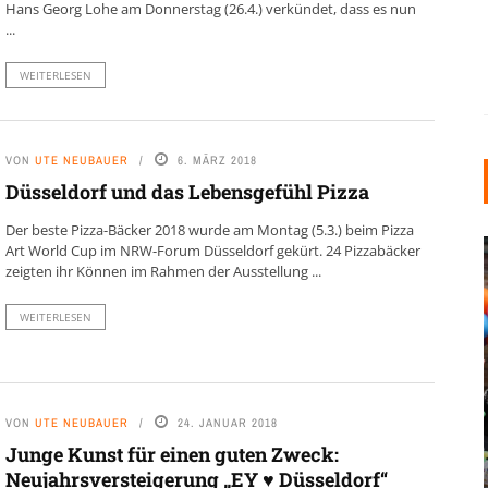
Hans Georg Lohe am Donnerstag (26.4.) verkündet, dass es nun
...
WEITERLESEN
VON
UTE NEUBAUER
6. MÄRZ 2018
Düsseldorf und das Lebensgefühl Pizza
Der beste Pizza-Bäcker 2018 wurde am Montag (5.3.) beim Pizza
Art World Cup im NRW-Forum Düsseldorf gekürt. 24 Pizzabäcker
zeigten ihr Können im Rahmen der Ausstellung ...
WEITERLESEN
INDUSTRIELLER CHIC: WIE
KUNSTSTOFFFENSTER DEN
VON
UTE NEUBAUER
24. JANUAR 2018
LOFT-STIL IN IHREM
Junge Kunst für einen guten Zweck:
EINFAMILIENHAUS
Neujahrsversteigerung „EY ♥ Düsseldorf“