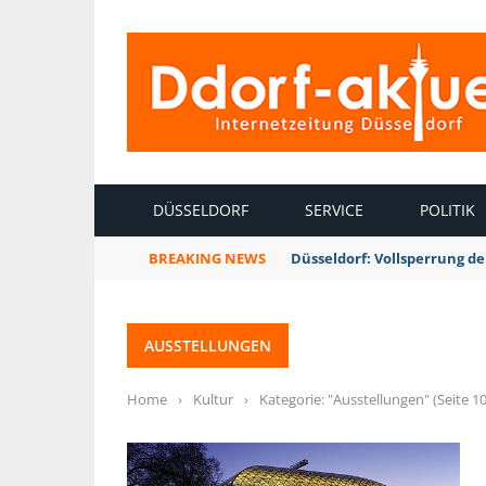
INTERNETZEITUNG DÜSSELDORF
DÜSSELDORF
SERVICE
POLITIK
BREAKING NEWS
Düsseldorf: Vollsperrung 
AUSSTELLUNGEN
Home
›
Kultur
›
Kategorie: "Ausstellungen"
(Seite 10