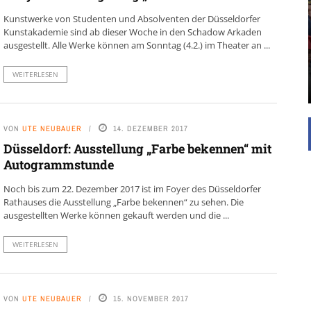
UNTERSTÜTZEN
Kunstwerke von Studenten und Absolventen der Düsseldorfer
Die Inspiration des industriellen Chics sind die
Kunstakademie sind ab dieser Woche in den Schadow Arkaden
Werkshallen des Industriezeitalters. Die Basis für
ausgestellt. Alle Werke können am Sonntag (4.2.) im Theater an ...
diesen Stil sind große Räume, schlicht gehalten
mit rustikalen Elementen und großen
WEITERLESEN
Fensterflächen. Wie so vieles wurde ...
VON
UTE NEUBAUER
14. DEZEMBER 2017
Düsseldorf: Ausstellung „Farbe bekennen“ mit
Autogrammstunde
Noch bis zum 22. Dezember 2017 ist im Foyer des Düsseldorfer
Rathauses die Ausstellung „Farbe bekennen“ zu sehen. Die
ausgestellten Werke können gekauft werden und die ...
WEITERLESEN
VON
UTE NEUBAUER
15. NOVEMBER 2017