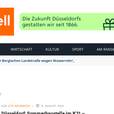
WIRTSCHAFT
KULTUR
SPORT
AM RAND(
der Bergischen Landstraße wegen Wasserrohrbruch aufgehoben
)
VON
UTE NEUBAUER
9. AUGUST 2018
Düsseldorf: Sommerbaustelle im K21 –