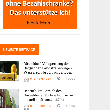
NEUESTE BEITRÄGE
Düsseldorf: Vollsperrung der
Bergischen Landstraße wegen
Wasserrohrbruch aufgehoben
VON
UTE NEUBAUER
7. AUGUST
2026
Benrath: Im Bereich des
Düsseldorfer Südens kommt es
aktuell zu Stromausfällen
VON
UTE NEUBAUER
7. AUGUST
2026