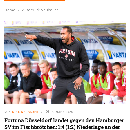
Home
›
Autor:Dirk Neubauer
VON
DIRK NEUBAUER
8. MÄRZ 2025
Fortuna Düsseldorf landet gegen den Hamburger
SV im Fischbrötchen: 1:4 (1:2) Niederlage an der