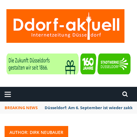
ZEITUNG DÜSSELDORF
BREAKING NEWS
Düsseldorf Kalkum: Bei Sondierungsarbeiten P
AUTHOR: DIRK NEUBAUER