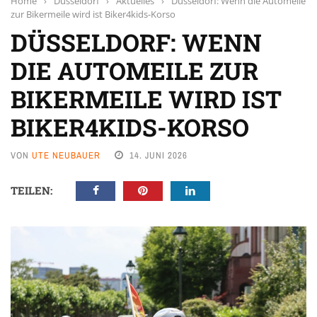
Home
›
Düsseldorf
›
Aktuelles
›
Düsseldorf: Wenn die Automeile
zur Bikermeile wird ist Biker4kids-Korso
DÜSSELDORF: WENN
DIE AUTOMEILE ZUR
BIKERMEILE WIRD IST
BIKER4KIDS-KORSO
VON
UTE NEUBAUER
14. JUNI 2026
TEILEN: