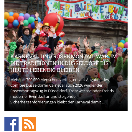
KARNEVAL UND ROSENMONTAG: WARUM
DIE TRADITIONEN IN DÜSSELDORF BIS
HEUTE LEBENDIG BLEIBEN
Mehr als 700.000 Menschen verfolgten laut Angaben des
Comitee Düsseldorfer Carneval auch 2026 wieder den
Rosenmontagszug in Düsseldorf. Trotz wechselnder Trends,
moderner Eventkultur und steigender
Sicherheitsanforderungen bleibt der Karneval damit ...