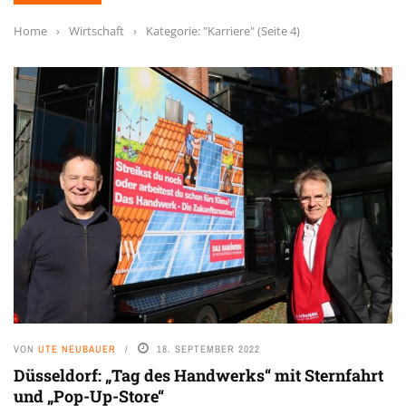
Home
›
Wirtschaft
›
Kategorie: "Karriere"
(Seite 4)
VON
UTE NEUBAUER
18. SEPTEMBER 2022
Düsseldorf: „Tag des Handwerks“ mit Sternfahrt
und „Pop-Up-Store“