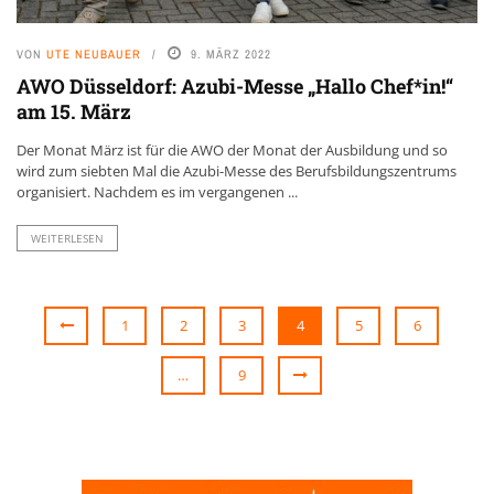
VON
UTE NEUBAUER
9. MÄRZ 2022
AWO Düsseldorf: Azubi-Messe „Hallo Chef*in!“
am 15. März
Der Monat März ist für die AWO der Monat der Ausbildung und so
wird zum siebten Mal die Azubi-Messe des Berufsbildungszentrums
organisiert. Nachdem es im vergangenen ...
WEITERLESEN
1
2
3
4
5
6
…
9