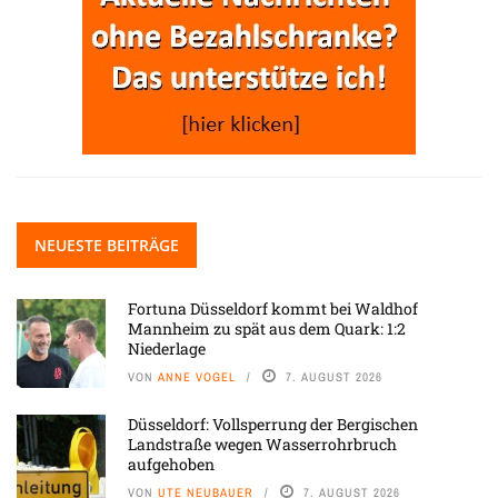
NEUESTE BEITRÄGE
Fortuna Düsseldorf kommt bei Waldhof
Mannheim zu spät aus dem Quark: 1:2
Niederlage
VON
ANNE VOGEL
7. AUGUST 2026
Düsseldorf: Vollsperrung der Bergischen
Landstraße wegen Wasserrohrbruch
aufgehoben
VON
UTE NEUBAUER
7. AUGUST 2026