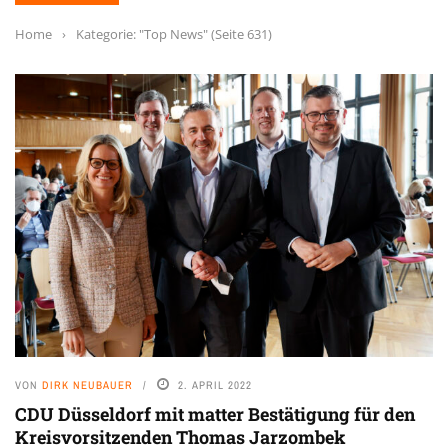
Home
›
Kategorie: "Top News"
(Seite 631)
VON
DIRK NEUBAUER
2. APRIL 2022
CDU Düsseldorf mit matter Bestätigung für den
Kreisvorsitzenden Thomas Jarzombek