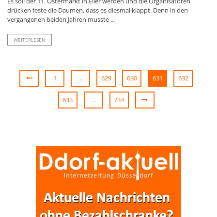
Es soll der 11. Ostermarkt in Eller werden und die Organisatoren
drücken feste die Daumen, dass es diesmal klappt. Denn in den
vergangenen beiden Jahren musste ...
WEITERLESEN
1
…
629
630
631
632
633
…
734