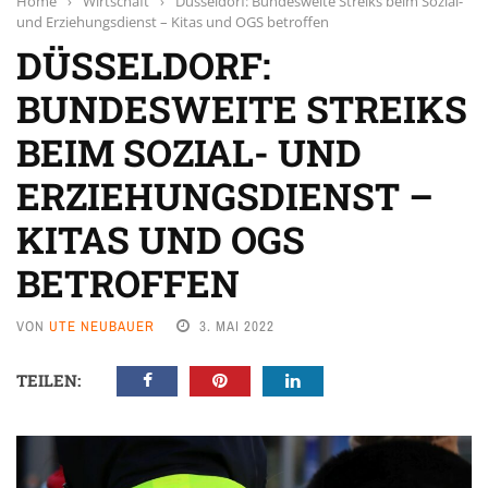
Home
›
Wirtschaft
›
Düsseldorf: Bundesweite Streiks beim Sozial-
und Erziehungsdienst – Kitas und OGS betroffen
DÜSSELDORF:
BUNDESWEITE STREIKS
BEIM SOZIAL- UND
ERZIEHUNGSDIENST –
KITAS UND OGS
BETROFFEN
VON
UTE NEUBAUER
3. MAI 2022
TEILEN: