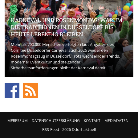
KARNEVAL UND ROSENMONTAG: WARUM
DIE TRADITIONEN IN DÜSSELDORF BIS
HEUTE LEBENDIG BLEIBEN
Mehr als 700.000 Menschen verfolgten laut Angaben des
Comitee Düsseldorfer Carneval auch 2026 wieder den
Rosenmontagszug in Düsseldorf. Trotz wechselnder Trends,
moderner Eventkultur und steigender
Sicherheitsanforderungen bleibt der Karneval damit ...
IMPRESSUM
DATENSCHUTZERKLÄRUNG
KONTAKT
MEDIADATEN
RSS-Feed
- 2026 Ddorf-aktuell