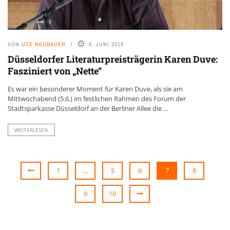
VON
UTE NEUBAUER
6. JUNI 2019
Düsseldorfer Literaturpreisträgerin Karen Duve:
Fasziniert von „Nette“
Es war ein besonderer Moment für Karen Duve, als sie am
Mittwochabend (5.6.) im festlichen Rahmen des Forum der
Stadtsparkasse Düsseldorf an der Berliner Allee die ...
WEITERLESEN
1
…
5
6
7
8
9
10