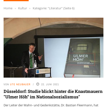
Home
›
Kultur
›
Kategorie: "Literatur"
(Seite 6)
VON
UTE NEUBAUER
22. JUNI 2021
Düsseldorf: Studie blickt hinter die Knastmauern
"Ulmer Höh“ im Nationalsozialismus"
Der Leiter der Mahn- und Gedenkstätte, Dr. Bastian Fleermann, hat