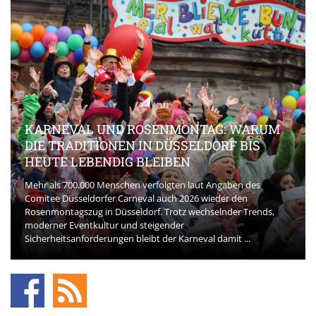
KARNEVAL UND ROSENMONTAG: WARUM
DIE TRADITIONEN IN DÜSSELDORF BIS
HEUTE LEBENDIG BLEIBEN
Mehr als 700.000 Menschen verfolgten laut Angaben des
Comitee Düsseldorfer Carneval auch 2026 wieder den
Rosenmontagszug in Düsseldorf. Trotz wechselnder Trends,
moderner Eventkultur und steigender
Sicherheitsanforderungen bleibt der Karneval damit ...