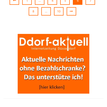
1
…
4
5
6
7
8
…
10