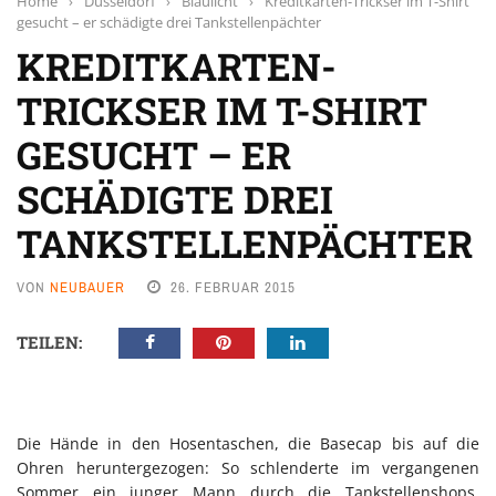
Home
›
Düsseldorf
›
Blaulicht
›
Kreditkarten-Trickser im T-Shirt
gesucht – er schädigte drei Tankstellenpächter
KREDITKARTEN-
TRICKSER IM T-SHIRT
GESUCHT – ER
SCHÄDIGTE DREI
TANKSTELLENPÄCHTER
VON
NEUBAUER
26. FEBRUAR 2015
TEILEN:
Die Hände in den Hosentaschen, die Basecap bis auf die
Ohren heruntergezogen: So schlenderte im vergangenen
Sommer ein junger Mann durch die Tankstellenshops.