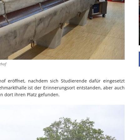
UNTERSTÜTZEN
Die Inspiration des industriellen Chics sind die
Werkshallen des Industriezeitalters. Die Basis für
diesen Stil sind große Räume, schlicht gehalten
mit rustikalen Elementen und großen
Fensterflächen. Wie so vieles wurde ...
thof
hof eröffnet, nachdem sich Studierende dafür eingesetzt
hmarkthalle ist der Erinnerungsort entstanden, aber auch
n dort ihren Platz gefunden.