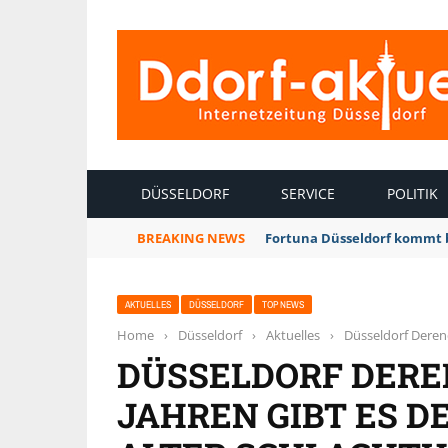
INTERNETZEITUNG DÜSSELDORF
DÜSSELDORF
SERVICE
POLITIK
BREAKING NEWS
Fortuna Düsseldorf kommt 
AKTUELLES
DÜSSELDORF
TOP NEWS
Home
›
Düsseldorf
›
Aktuelles
›
Düsseldorf Derend
DÜSSELDORF DERE
JAHREN GIBT ES 