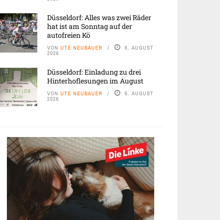
Düsseldorf: Alles was zwei Räder
hat ist am Sonntag auf der
autofreien Kö
VON
UTE NEUBAUER
6. AUGUST
2026
Düsseldorf: Einladung zu drei
Hinterhoflesungen im August
VON
UTE NEUBAUER
6. AUGUST
2026