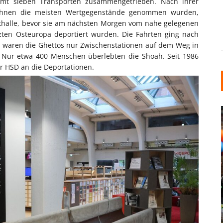
amt sieben Transporten zusammengetrieben. Nach ihrer
 ihnen die meisten Wertgegenstände genommen wurden,
kthalle, bevor sie am nächsten Morgen vom nahe gelegenen
zten Osteuropa deportiert wurden. Die Fahrten ging nach
ft waren die Ghettos nur Zwischenstationen auf dem Weg in
. Nur etwa 400 Menschen überlebten die Shoah. Seit 1986
r HSD an die Deportationen.
INDUSTRIELLER CHIC: WIE
KUNSTSTOFFFENSTER DEN
LOFT-STIL IN IHREM
EINFAMILIENHAUS