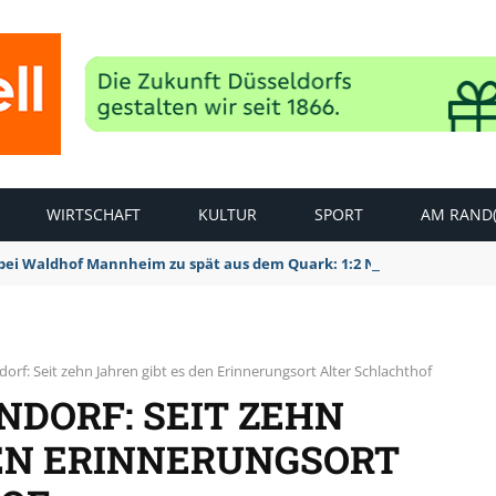
WIRTSCHAFT
KULTUR
SPORT
AM RAND(
bei Waldhof Mannheim zu spät aus dem Quark: 1:2 Niederlage
orf: Seit zehn Jahren gibt es den Erinnerungsort Alter Schlachthof
NDORF: SEIT ZEHN
DEN ERINNERUNGSORT