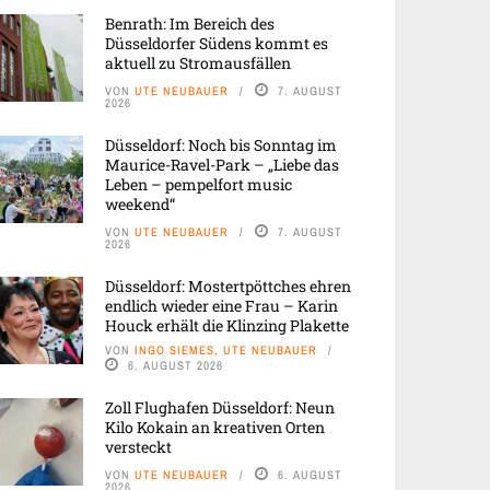
Benrath: Im Bereich des
Düsseldorfer Südens kommt es
aktuell zu Stromausfällen
VON
UTE NEUBAUER
7. AUGUST
2026
Düsseldorf: Noch bis Sonntag im
Maurice-Ravel-Park – „Liebe das
Leben – pempelfort music
weekend“
VON
UTE NEUBAUER
7. AUGUST
2026
Düsseldorf: Mostertpöttches ehren
endlich wieder eine Frau – Karin
Houck erhält die Klinzing Plakette
VON
INGO SIEMES, UTE NEUBAUER
6. AUGUST 2026
Zoll Flughafen Düsseldorf: Neun
Kilo Kokain an kreativen Orten
versteckt
VON
UTE NEUBAUER
6. AUGUST
2026