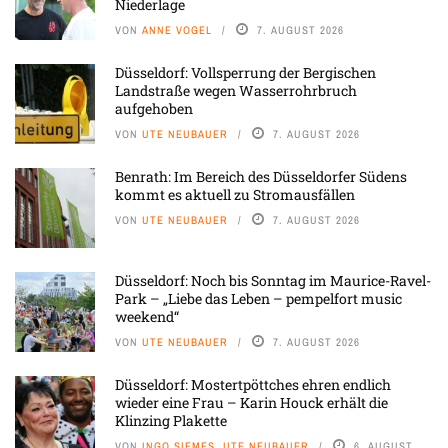
Niederlage
VON
ANNE VOGEL
7. AUGUST 2026
Düsseldorf: Vollsperrung der Bergischen
Landstraße wegen Wasserrohrbruch
aufgehoben
VON
UTE NEUBAUER
7. AUGUST 2026
Benrath: Im Bereich des Düsseldorfer Südens
kommt es aktuell zu Stromausfällen
VON
UTE NEUBAUER
7. AUGUST 2026
Düsseldorf: Noch bis Sonntag im Maurice-Ravel-
Park – „Liebe das Leben – pempelfort music
weekend“
VON
UTE NEUBAUER
7. AUGUST 2026
Düsseldorf: Mostertpöttches ehren endlich
wieder eine Frau – Karin Houck erhält die
Klinzing Plakette
VON
INGO SIEMES, UTE NEUBAUER
6. AUGUST