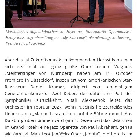
Musikalisches Appetithäppchen im Foyer des Düsseldorfer Opernhauses:
Henry Ross singt einen Song aus „My Fair Lady“, die allerdings in Duisburg
Premiere hat. Foto: bikö
Aber das ist Zukunftsmusik. Im kommenden Herbst kann man
sich erst mal auf ganz große Oper freuen: Wagners
„Meistersinger von Nürnberg“ haben am 11. Oktober
Premiere in Düsseldorf, inszeniert vom amerikanischen Star-
Regisseur Daniel Kramer, dirigiert vom ehemaligem
Generalmusikdirektor Axel Kober, der dafür ans Pult der
Symphoniker zurückkehrt. Vitali Alekseenok leitet das
Orchester im Februar 2027, wenn Puccinis herzzerreißendes
Liebesdrama „Manon Lescaut“ neu auf die Bühne kommt. Aus
Duisburg übernommen wird (am 5. Dezember) das „Märchen
im Grand-Hotel“, eine Jazz-Operette von Paul Abraham, genau
wie (am 14. Mai) Leoš Janáčeks Oper „Jenufa“, die bereits im