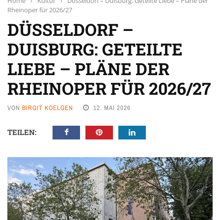
Home
›
Kultur
›
Düsseldorf – Duisburg: Geteilte Liebe – Pläne der
Rheinoper für 2026/27
DÜSSELDORF –
DUISBURG: GETEILTE
LIEBE – PLÄNE DER
RHEINOPER FÜR 2026/27
VON
BIRGIT KOELGEN
12. MAI 2026
TEILEN: