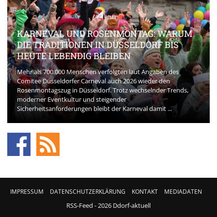
KARNEVAL UND ROSENMONTAG: WARUM
DIE TRADITIONEN IN DÜSSELDORF BIS
HEUTE LEBENDIG BLEIBEN
Mehr als 700.000 Menschen verfolgten laut Angaben des
Comitee Düsseldorfer Carneval auch 2026 wieder den
Rosenmontagszug in Düsseldorf. Trotz wechselnder Trends,
moderner Eventkultur und steigender
Sicherheitsanforderungen bleibt der Karneval damit ...
IMPRESSUM
DATENSCHUTZERKLÄRUNG
KONTAKT
MEDIADATEN
RSS-Feed
- 2026 Ddorf-aktuell