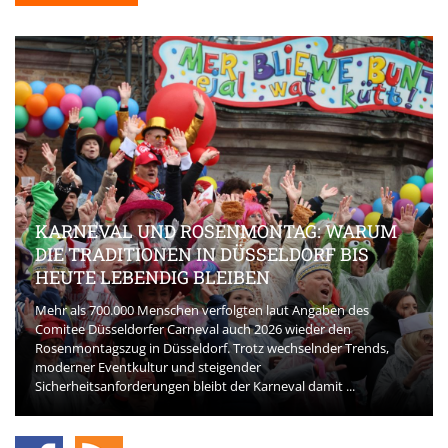
KARNEVAL UND ROSENMONTAG: WARUM
DIE TRADITIONEN IN DÜSSELDORF BIS
HEUTE LEBENDIG BLEIBEN
Mehr als 700.000 Menschen verfolgten laut Angaben des
Comitee Düsseldorfer Carneval auch 2026 wieder den
Rosenmontagszug in Düsseldorf. Trotz wechselnder Trends,
moderner Eventkultur und steigender
Sicherheitsanforderungen bleibt der Karneval damit ...