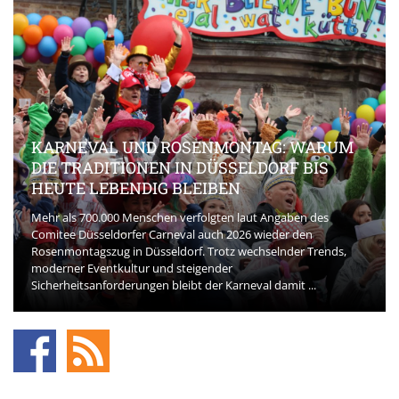
KARNEVAL UND ROSENMONTAG: WARUM
DIE TRADITIONEN IN DÜSSELDORF BIS
HEUTE LEBENDIG BLEIBEN
Mehr als 700.000 Menschen verfolgten laut Angaben des
Comitee Düsseldorfer Carneval auch 2026 wieder den
Rosenmontagszug in Düsseldorf. Trotz wechselnder Trends,
moderner Eventkultur und steigender
Sicherheitsanforderungen bleibt der Karneval damit ...