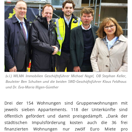
(v.l.) WILMA Immobilien Geschäftsführer Michael Nagel, OB Stephan Keller,
Bauleiter Ben Schulten und die beiden SWD-Geschäftsführer Klaus Feldhaus
und Dr. Eva-Maria Illigen-Günther
Drei der 154 Wohnungen sind Gruppenwohnungen mit
jeweils sieben Appartements. 118 der Unterkünfte sind
öffentlich gefördert und damit preisgedämpft. „Dank der
städtischen Impulsförderung kosten auch die 36 frei
finanzierten Wohnungen nur zwölf Euro Miete pro