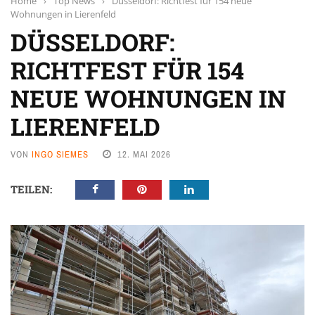
Home
›
Top News
›
Düsseldorf: Richtfest für 154 neue
Wohnungen in Lierenfeld
DÜSSELDORF:
RICHTFEST FÜR 154
NEUE WOHNUNGEN IN
LIERENFELD
VON
INGO SIEMES
12. MAI 2026
TEILEN: