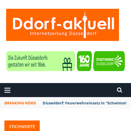
ZEITUNG DÜSSELDORF
BREAKING NEWS
Düsseldorf: Punk-Bahn-Fahrt mit Dosenbier u
STICHWORTE