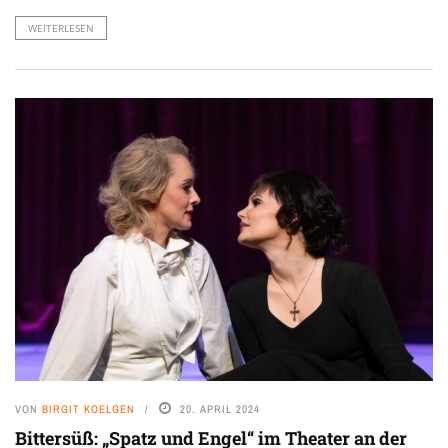
WEITERLESEN
VON
BIRGIT KOELGEN
20. APRIL 2024
Bittersüß: „Spatz und Engel“ im Theater an der