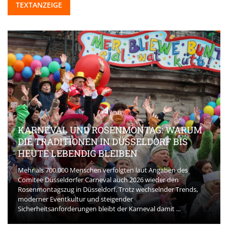
TEXTANZEIGE
KARNEVAL UND ROSENMONTAG: WARUM
DIE TRADITIONEN IN DÜSSELDORF BIS
HEUTE LEBENDIG BLEIBEN
Mehr als 700.000 Menschen verfolgten laut Angaben des
Comitee Düsseldorfer Carneval auch 2026 wieder den
Rosenmontagszug in Düsseldorf. Trotz wechselnder Trends,
moderner Eventkultur und steigender
Sicherheitsanforderungen bleibt der Karneval damit ...