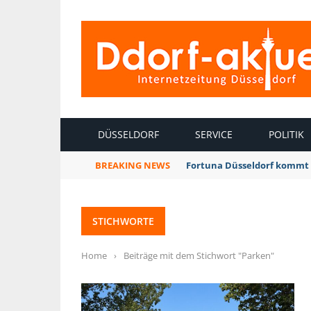
INTERNETZEITUNG DÜSSELDORF
DÜSSELDORF
SERVICE
POLITIK
BREAKING NEWS
Fortuna Düsseldorf kommt 
STICHWORTE
Home
›
Beiträge mit dem Stichwort "Parken"