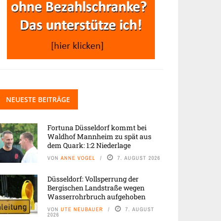
NEUESTE BEITRÄGE
Fortuna Düsseldorf kommt bei
Waldhof Mannheim zu spät aus
dem Quark: 1:2 Niederlage
VON
ANNE VOGEL
7. AUGUST 2026
Düsseldorf: Vollsperrung der
Bergischen Landstraße wegen
Wasserrohrbruch aufgehoben
VON
UTE NEUBAUER
7. AUGUST
2026