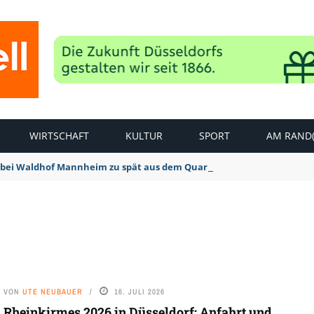
WIRTSCHAFT
KULTUR
SPORT
AM RAND(
bei Waldhof Mannheim zu spät aus dem Quark: 1:2 Niederlage
VON
UTE NEUBAUER
16. JULI 2026
Rheinkirmes 2026 in Düsseldorf: Anfahrt und