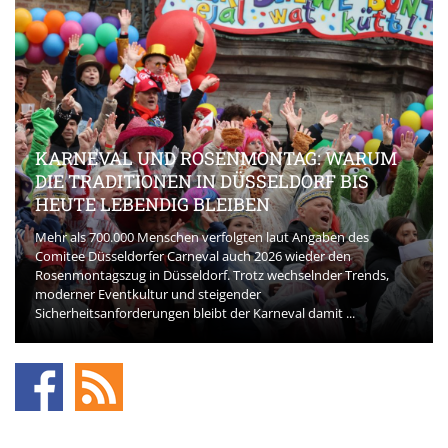
KARNEVAL UND ROSENMONTAG: WARUM
DIE TRADITIONEN IN DÜSSELDORF BIS
HEUTE LEBENDIG BLEIBEN
Mehr als 700.000 Menschen verfolgten laut Angaben des
Comitee Düsseldorfer Carneval auch 2026 wieder den
Rosenmontagszug in Düsseldorf. Trotz wechselnder Trends,
moderner Eventkultur und steigender
Sicherheitsanforderungen bleibt der Karneval damit ...