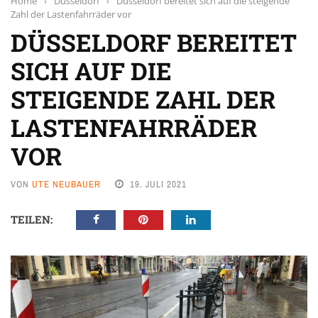
Home
›
Düsseldorf
›
Düsseldorf bereitet sich auf die steigende
Zahl der Lastenfahrräder vor
DÜSSELDORF BEREITET
SICH AUF DIE
STEIGENDE ZAHL DER
LASTENFAHRRÄDER
VOR
VON
UTE NEUBAUER
19. JULI 2021
TEILEN: