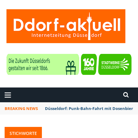
ZEITUNG DÜSSELDORF
BREAKING NEWS
Düsseldorf: Rheinbahn testet Technik zur Kon
STICHWORTE