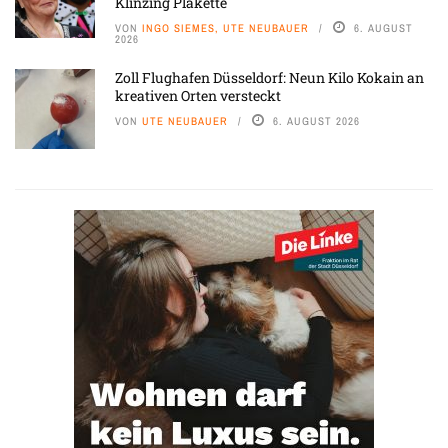
Klinzing Plakette
VON
INGO SIEMES, UTE NEUBAUER
6. AUGUST
2026
Zoll Flughafen Düsseldorf: Neun Kilo Kokain an
kreativen Orten versteckt
VON
UTE NEUBAUER
6. AUGUST 2026