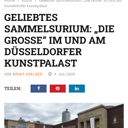
Home
›
Kultur
›
Geliebtes Sammelsurium: „Die Große“ im und am
Düsseldorfer Kunstpalast
GELIEBTES
SAMMELSURIUM: „DIE
GROSSE“ IM UND AM D
ÜSSELDORFER K
UNSTPALAST
VON
BIRGIT KOELGEN
3. JULI 2026
TEILEN: