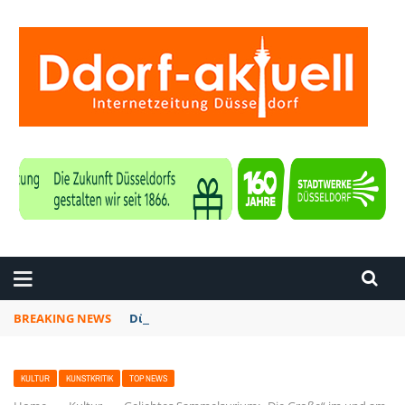
ZEITUNG DÜSSELDORF
BREAKING NEWS
Düsseldorf: Am 6. September ist wieder zakk S
KULTUR
KUNSTKRITIK
TOP NEWS