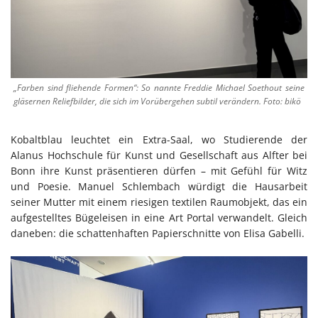
„Farben sind fliehende Formen“: So nannte Freddie Michael Soethout seine
gläsernen Reliefbilder, die sich im Vorübergehen subtil verändern. Foto: bikö
Kobaltblau leuchtet ein Extra-Saal, wo Studierende der
Alanus Hochschule für Kunst und Gesellschaft aus Alfter bei
Bonn ihre Kunst präsentieren dürfen – mit Gefühl für Witz
und Poesie. Manuel Schlembach würdigt die Hausarbeit
seiner Mutter mit einem riesigen textilen Raumobjekt, das ein
aufgestelltes Bügeleisen in eine Art Portal verwandelt. Gleich
daneben: die schattenhaften Papierschnitte von Elisa Gabelli.