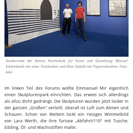
Studierende der Alanus Hochschule für Kunst und Gestaltung: Manuel
Schlembach mit einer Textilarbeit und Elisa Gabelli mit Papierschnitten. Foto:
bikö
Im linken Teil des Forums wollte Emmanuel Mir eigentlich
einen Skulpturenpark einrichten. Das erwies sich allerdings
als allzu dicht gedrängt. Die Skulpturen wurden jetzt locker in
der ganzen „Großen“ verteilt, überall ist Luft zum Atmen und
Schauen. Schon von Weitem lockt ein riesiges Wimmelbild
von Lara Werth, die ihre furiose „Abfahrt/110“ mit Tusche,
Edding, Öl- und Wachsstiften malte.