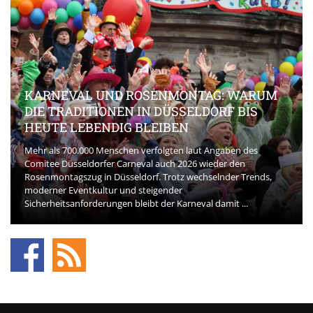
KARNEVAL UND ROSENMONTAG: WARUM
DIE TRADITIONEN IN DÜSSELDORF BIS
HEUTE LEBENDIG BLEIBEN
Mehr als 700.000 Menschen verfolgten laut Angaben des
Comitee Düsseldorfer Carneval auch 2026 wieder den
Rosenmontagszug in Düsseldorf. Trotz wechselnder Trends,
moderner Eventkultur und steigender
Sicherheitsanforderungen bleibt der Karneval damit ...