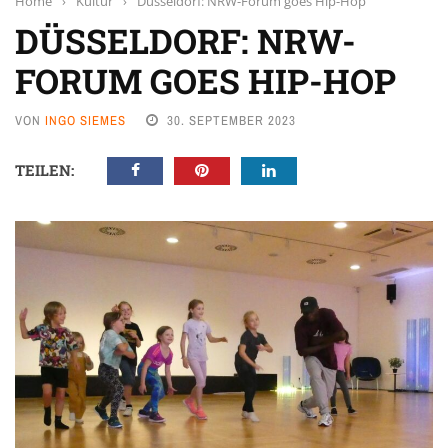
Home
›
Kultur
›
Düsseldorf: NRW-Forum goes Hip-Hop
DÜSSELDORF: NRW-
FORUM GOES HIP-HOP
VON
INGO SIEMES
30. SEPTEMBER 2023
TEILEN: