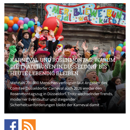
KARNEVAL UND ROSENMONTAG: WARUM
DIE TRADITIONEN IN DÜSSELDORF BIS
HEUTE LEBENDIG BLEIBEN
Mehr als 700.000 Menschen verfolgten laut Angaben des
Comitee Düsseldorfer Carneval auch 2026 wieder den
Rosenmontagszug in Düsseldorf. Trotz wechselnder Trends,
moderner Eventkultur und steigender
Sicherheitsanforderungen bleibt der Karneval damit ...