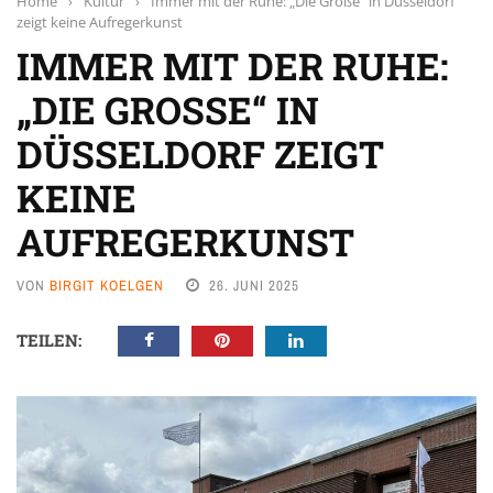
Home
›
Kultur
›
Immer mit der Ruhe: „Die Große“ in Düsseldorf
zeigt keine Aufregerkunst
IMMER MIT DER RUHE:
„DIE GROSSE“ IN D
ÜSSELDORF ZEIGT K
EINE A
UFREGERKUNST
VON
BIRGIT KOELGEN
26. JUNI 2025
TEILEN: