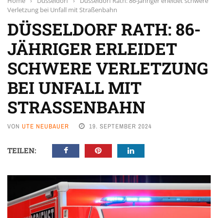
Home
›
Düsseldorf
›
Düsseldorf Rath: 86-Jähriger erleidet schwere
Verletzung bei Unfall mit Straßenbahn
DÜSSELDORF RATH: 86-
JÄHRIGER ERLEIDET
SCHWERE VERLETZUNG
BEI UNFALL MIT
STRASSENBAHN
VON
UTE NEUBAUER
19. SEPTEMBER 2024
TEILEN: