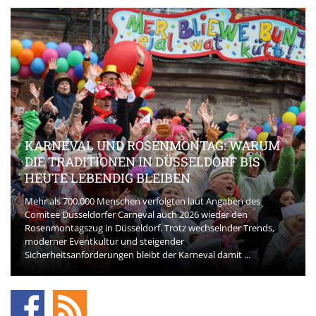
KARNEVAL UND ROSENMONTAG: WARUM
DIE TRADITIONEN IN DÜSSELDORF BIS
HEUTE LEBENDIG BLEIBEN
Mehr als 700.000 Menschen verfolgten laut Angaben des
Comitee Düsseldorfer Carneval auch 2026 wieder den
Rosenmontagszug in Düsseldorf. Trotz wechselnder Trends,
moderner Eventkultur und steigender
Sicherheitsanforderungen bleibt der Karneval damit ...