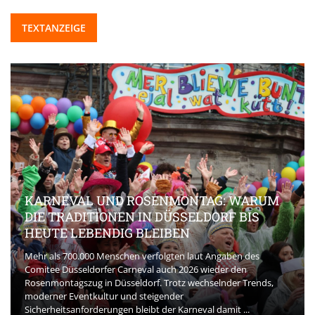
TEXTANZEIGE
KARNEVAL UND ROSENMONTAG: WARUM
DIE TRADITIONEN IN DÜSSELDORF BIS
HEUTE LEBENDIG BLEIBEN
Mehr als 700.000 Menschen verfolgten laut Angaben des
Comitee Düsseldorfer Carneval auch 2026 wieder den
Rosenmontagszug in Düsseldorf. Trotz wechselnder Trends,
moderner Eventkultur und steigender
Sicherheitsanforderungen bleibt der Karneval damit ...