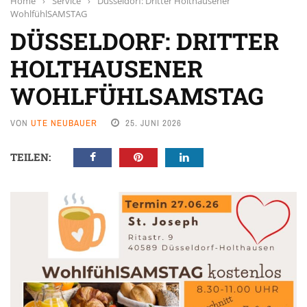
Home
›
Service
›
Düsseldorf: Dritter Holthausener
WohlfühlSAMSTAG
DÜSSELDORF: DRITTER
HOLTHAUSENER
WOHLFÜHLSAMSTAG
VON
UTE NEUBAUER
25. JUNI 2026
TEILEN: